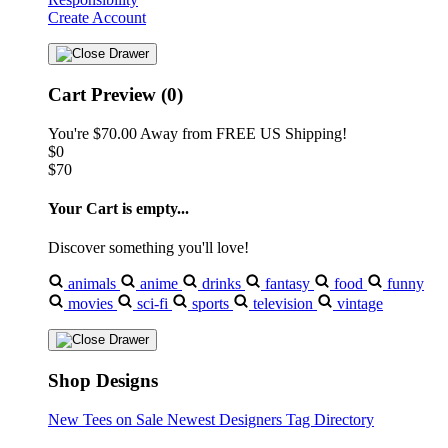
Create Account
Cart Preview (0)
You're
$70.00
Away from
FREE US Shipping!
$0
$70
Your Cart is empty...
Discover something you'll love!
animals
anime
drinks
fantasy
food
funny
movies
sci-fi
sports
television
vintage
Shop Designs
New Tees on Sale
Newest Designers
Tag Directory