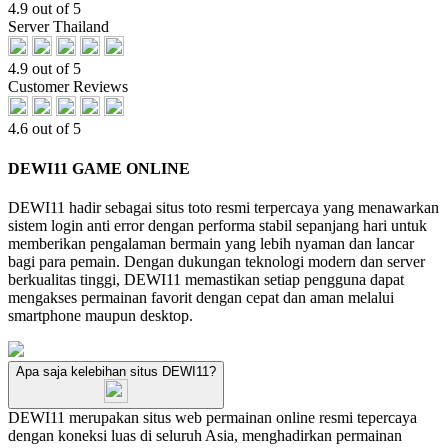
4.9 out of 5
Server Thailand
4.9 out of 5
Customer Reviews
4.6 out of 5
DEWI11 GAME ONLINE
DEWI11 hadir sebagai situs toto resmi terpercaya yang menawarkan
sistem login anti error dengan performa stabil sepanjang hari untuk
memberikan pengalaman bermain yang lebih nyaman dan lancar
bagi para pemain. Dengan dukungan teknologi modern dan server
berkualitas tinggi, DEWI11 memastikan setiap pengguna dapat
mengakses permainan favorit dengan cepat dan aman melalui
smartphone maupun desktop.
Apa saja kelebihan situs DEWI11?
DEWI11 merupakan situs web permainan online resmi tepercaya
dengan koneksi luas di seluruh Asia, menghadirkan permainan