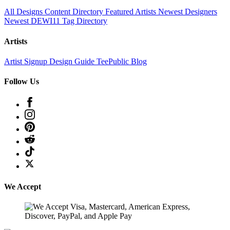
All Designs
Content Directory
Featured Artists
Newest Designers
Newest DEWI11
Tag Directory
Artists
Artist Signup
Design Guide
TeePublic Blog
Follow Us
We Accept