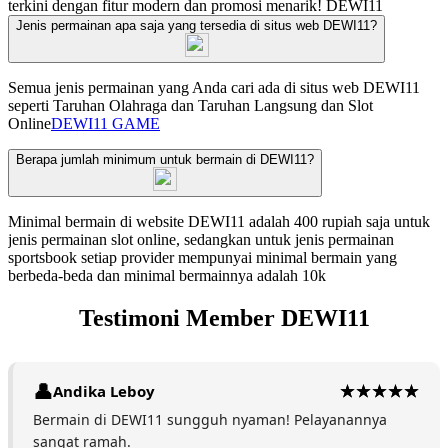
terkini dengan fitur modern dan promosi menarik!
DEWI11
Jenis permainan apa saja yang tersedia di situs web DEWI11?
Semua jenis permainan yang Anda cari ada di situs web DEWI11
seperti Taruhan Olahraga dan Taruhan Langsung dan Slot
Online
DEWI11 GAME
Berapa jumlah minimum untuk bermain di DEWI11?
Minimal bermain di website DEWI11 adalah 400 rupiah saja untuk
jenis permainan slot online, sedangkan untuk jenis permainan
sportsbook setiap provider mempunyai minimal bermain yang
berbeda-beda dan minimal bermainnya adalah 10k
Testimoni Member DEWI11
Andika Leboy
Bermain di DEWI11 sungguh nyaman! Pelayanannya
sangat ramah.