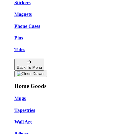
Stickers
Magnets
Phone Cases
Pins
Totes
Back To Menu
Home Goods
Mugs
Tapestries
Wall Art
Pillows