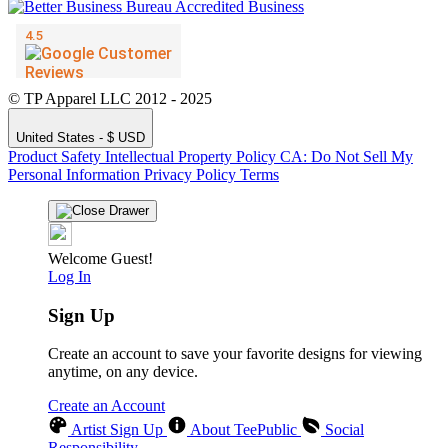
© TP Apparel LLC 2012 - 2025
United States - $ USD
Product Safety
Intellectual Property Policy
CA: Do Not Sell My
Personal Information
Privacy Policy
Terms
Welcome Guest!
Log In
Sign Up
Create an account to save your favorite designs for viewing
anytime, on any device.
Create an Account
Artist Sign Up
About TeePublic
Social
Responsibility