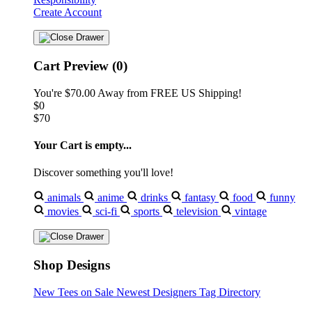
Create Account
Cart Preview (0)
You're
$70.00
Away from
FREE US Shipping!
$0
$70
Your Cart is empty...
Discover something you'll love!
animals
anime
drinks
fantasy
food
funny
movies
sci-fi
sports
television
vintage
Shop Designs
New Tees on Sale
Newest Designers
Tag Directory