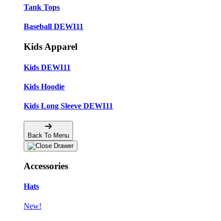
Tank Tops
Baseball DEWI11
Kids Apparel
Kids DEWI11
Kids Hoodie
Kids Long Sleeve DEWI11
Back To Menu
Accessories
Hats
New!