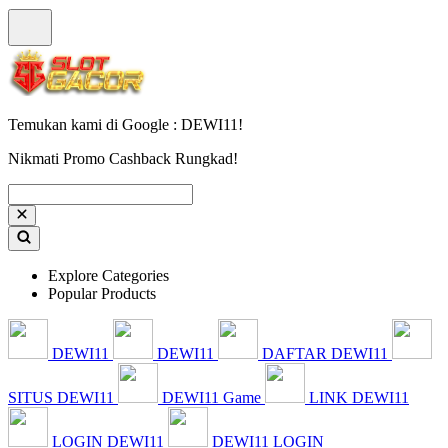
Supported by
slot
Temukan kami di Google : DEWI11!
Nikmati Promo Cashback Rungkad!
Explore Categories
Popular Products
DEWI11
DEWI11
DAFTAR DEWI11
SITUS DEWI11
DEWI11 Game
LINK DEWI11
LOGIN DEWI11
DEWI11 LOGIN