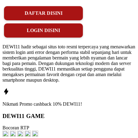
DAFTAR DISINI
LOGIN DISINI
DEWI11 hadir sebagai situs toto resmi terpercaya yang menawarkan
sistem login anti error dengan performa stabil sepanjang hari untuk
memberikan pengalaman bermain yang lebih nyaman dan lancar
bagi para pemain. Dengan dukungan teknologi modern dan server
berkualitas tinggi, DEWI11 memastikan setiap pengguna dapat
mengakses permainan favorit dengan cepat dan aman melalui
smartphone maupun desktop.
Nikmati
Promo
cashback 10%
DEWI11!
DEWI11 GAME
Bocoran RTP