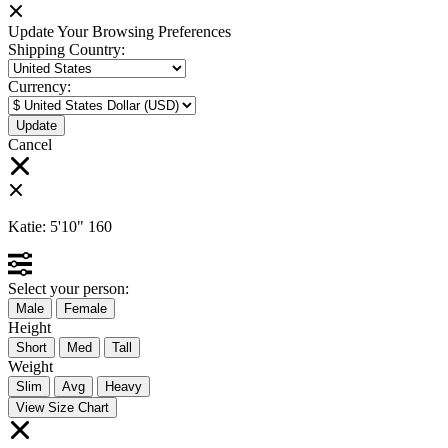
Update Your Browsing Preferences
Shipping Country:
Currency:
Cancel
Katie:
5'10"
160
Select your person:
Male
Female
Height
Short
Med
Tall
Weight
Slim
Avg
Heavy
View Size Chart