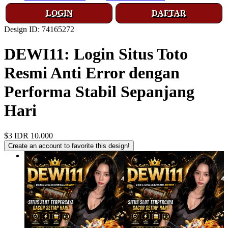
LOGIN
DAFTAR
Design ID: 74165272
DEWI11: Login Situs Toto
Resmi Anti Error dengan
Performa Stabil Sepanjang
Hari
$3
IDR 10.000
Create an account to favorite this design!