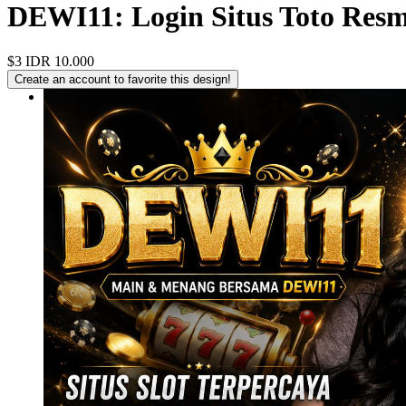
DEWI11: Login Situs Toto Resm
$3
IDR 10.000
Create an account to favorite this design!