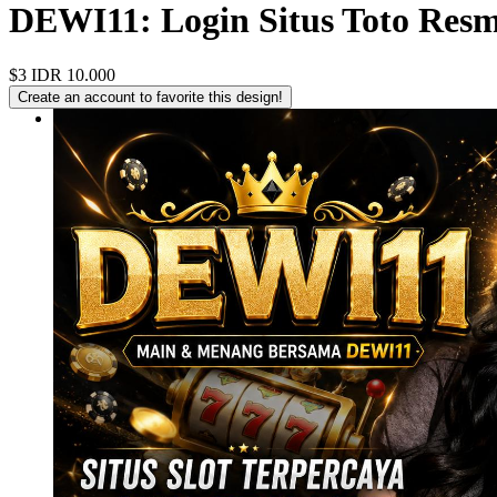
DEWI11: Login Situs Toto Resm
$3
IDR 10.000
Create an account to favorite this design!