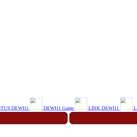
ITUS DEWI11
DEWI11 Game
LINK DEWI11
L