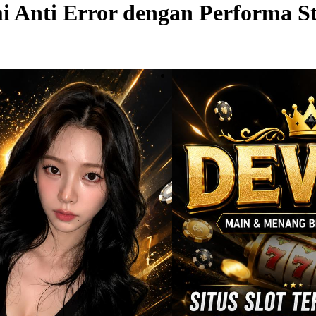
i Anti Error dengan Performa St