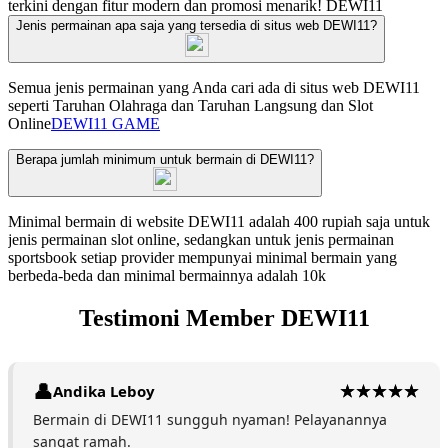
terkini dengan fitur modern dan promosi menarik!
DEWI11
Jenis permainan apa saja yang tersedia di situs web DEWI11?
Semua jenis permainan yang Anda cari ada di situs web DEWI11
seperti Taruhan Olahraga dan Taruhan Langsung dan Slot
Online
DEWI11 GAME
Berapa jumlah minimum untuk bermain di DEWI11?
Minimal bermain di website DEWI11 adalah 400 rupiah saja untuk
jenis permainan slot online, sedangkan untuk jenis permainan
sportsbook setiap provider mempunyai minimal bermain yang
berbeda-beda dan minimal bermainnya adalah 10k
Testimoni Member DEWI11
Andika Leboy
Bermain di DEWI11 sungguh nyaman! Pelayanannya
sangat ramah.