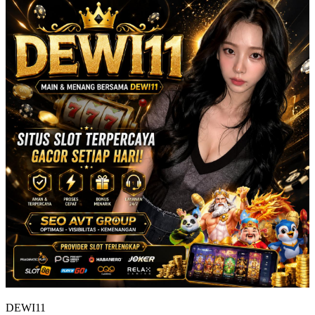
DEWI11