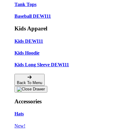
Tank Tops
Baseball DEWI11
Kids Apparel
Kids DEWI11
Kids Hoodie
Kids Long Sleeve DEWI11
Back To Menu
Accessories
Hats
New!