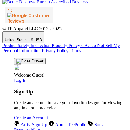
© TP Apparel LLC 2012 - 2025
United States - $ USD
Product Safety
Intellectual Property Policy
CA: Do Not Sell My
Personal Information
Privacy Policy
Terms
Welcome Guest!
Log In
Sign Up
Create an account to save your favorite designs for viewing
anytime, on any device.
Create an Account
Artist Sign Up
About TeePublic
Social
Responsibility