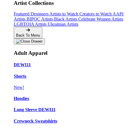
Artist Collections
Featured Designers
Artists to Watch
Creators to Watch
AAPI
Artists
BIPOC Artists
Black Artists
Celebrate Women Artists
LGBTQIA Artists
Ukrainian Artists
Back To Menu
Adult Apparel
DEWI11
Shorts
New!
Hoodies
Long Sleeve DEWI11
Crewneck Sweatshirts