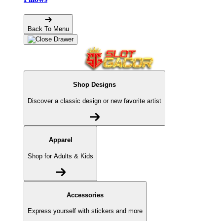
Back To Menu
Shop Designs
Discover a classic design or new favorite artist
Apparel
Shop for Adults & Kids
Accessories
Express yourself with stickers and more