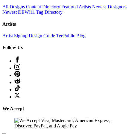
All Designs
Content Directory
Featured Artists
Newest Designers
Newest DEWI11
Tag Directory
Artists
Artist Signup
Design Guide
TeePublic Blog
Follow Us
We Accept