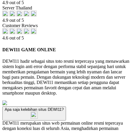
4.9 out of 5
Server Thailand
4.9 out of 5
Customer Reviews
4.6 out of 5
DEWI11 GAME ONLINE
DEWI11 hadir sebagai situs toto resmi terpercaya yang menawarkan
sistem login anti error dengan performa stabil sepanjang hari untuk
memberikan pengalaman bermain yang lebih nyaman dan lancar
bagi para pemain. Dengan dukungan teknologi modern dan server
berkualitas tinggi, DEWI11 memastikan setiap pengguna dapat
mengakses permainan favorit dengan cepat dan aman melalui
smartphone maupun desktop.
Apa saja kelebihan situs DEWI11?
DEWI11 merupakan situs web permainan online resmi tepercaya
dengan koneksi luas di seluruh Asia, menghadirkan permainan