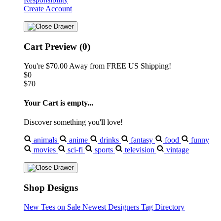
Create Account
Cart Preview (0)
You're
$70.00
Away from
FREE US Shipping!
$0
$70
Your Cart is empty...
Discover something you'll love!
animals
anime
drinks
fantasy
food
funny
movies
sci-fi
sports
television
vintage
Shop Designs
New Tees on Sale
Newest Designers
Tag Directory