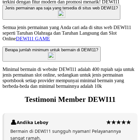
terkini dengan fitur modern dan promosi menarik!
DEWI11
Jenis permainan apa saja yang tersedia di situs web DEWI11?
Semua jenis permainan yang Anda cari ada di situs web DEWI11
seperti Taruhan Olahraga dan Taruhan Langsung dan Slot
Online
DEWI11 GAME
Berapa jumlah minimum untuk bermain di DEWI11?
Minimal bermain di website DEWI11 adalah 400 rupiah saja untuk
jenis permainan slot online, sedangkan untuk jenis permainan
sportsbook setiap provider mempunyai minimal bermain yang
berbeda-beda dan minimal bermainnya adalah 10k
Testimoni Member DEWI11
Andika Leboy
Bermain di DEWI11 sungguh nyaman! Pelayanannya
sangat ramah.