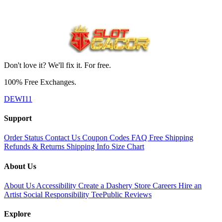
Don't love it? We'll fix it. For free.
100% Free Exchanges.
DEWI11
Support
Order Status
Contact Us
Coupon Codes
FAQ
Free Shipping
Refunds & Returns
Shipping Info
Size Chart
About Us
About Us
Accessibility
Create a Dashery Store
Careers
Hire an
Artist
Social Responsibility
TeePublic Reviews
Explore