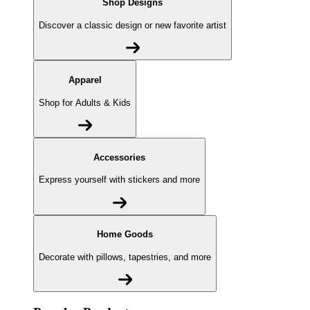
Shop Designs
Discover a classic design or new favorite artist
Apparel
Shop for Adults & Kids
Accessories
Express yourself with stickers and more
Home Goods
Decorate with pillows, tapestries, and more