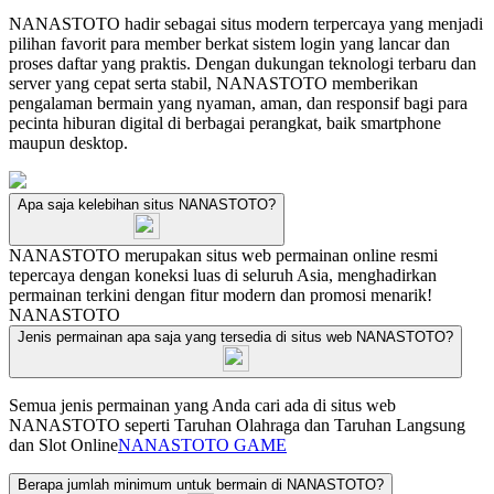
NANASTOTO hadir sebagai situs modern terpercaya yang menjadi
pilihan favorit para member berkat sistem login yang lancar dan
proses daftar yang praktis. Dengan dukungan teknologi terbaru dan
server yang cepat serta stabil, NANASTOTO memberikan
pengalaman bermain yang nyaman, aman, dan responsif bagi para
pecinta hiburan digital di berbagai perangkat, baik smartphone
maupun desktop.
Apa saja kelebihan situs NANASTOTO?
NANASTOTO merupakan situs web permainan online resmi
tepercaya dengan koneksi luas di seluruh Asia, menghadirkan
permainan terkini dengan fitur modern dan promosi menarik!
NANASTOTO
Jenis permainan apa saja yang tersedia di situs web NANASTOTO?
Semua jenis permainan yang Anda cari ada di situs web
NANASTOTO seperti Taruhan Olahraga dan Taruhan Langsung
dan Slot Online
NANASTOTO GAME
Berapa jumlah minimum untuk bermain di NANASTOTO?