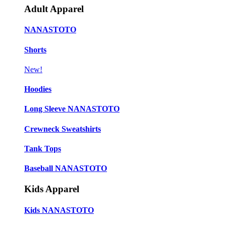
Adult Apparel
NANASTOTO
Shorts
New!
Hoodies
Long Sleeve NANASTOTO
Crewneck Sweatshirts
Tank Tops
Baseball NANASTOTO
Kids Apparel
Kids NANASTOTO