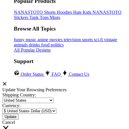
Popular Products
NANASTOTO
Shorts
Hoodies
Hats
Kids NANASTOTO
Stickers
Tank Tops
Mugs
Browse All Topics
funny
music
anime
movies
television
sports
sci-fi
vintage
animals
drinks
food
politics
All Popular Designs
Support
Order Status
FAQ
Contact Us
Update Your Browsing Preferences
Shipping Country:
Currency:
Cancel