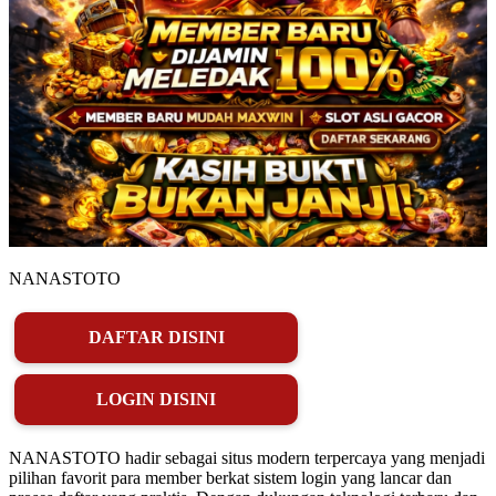
NANASTOTO
DAFTAR DISINI
LOGIN DISINI
NANASTOTO hadir sebagai situs modern terpercaya yang menjadi
pilihan favorit para member berkat sistem login yang lancar dan