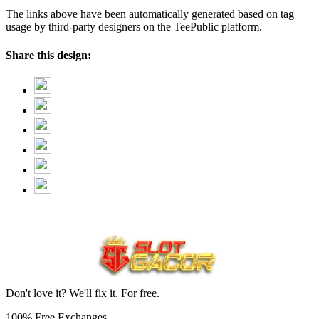
The links above have been automatically generated based on tag
usage by third-party designers on the TeePublic platform.
Share this design:
Don't love it? We'll fix it. For free.
100% Free Exchanges.