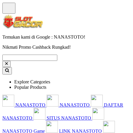
Supported by
slot
Temukan kami di Google : NANASTOTO!
Nikmati Promo Cashback Rungkad!
Explore Categories
Popular Products
NANASTOTO
NANASTOTO
DAFTAR
NANASTOTO
SITUS NANASTOTO
NANASTOTO Game
LINK NANASTOTO