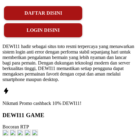
DAFTAR DISINI
LOGIN DISINI
DEWI11 hadir sebagai situs toto resmi terpercaya yang menawarkan
sistem login anti error dengan performa stabil sepanjang hari untuk
memberikan pengalaman bermain yang lebih nyaman dan lancar
bagi para pemain. Dengan dukungan teknologi modern dan server
berkualitas tinggi, DEWI11 memastikan setiap pengguna dapat
mengakses permainan favorit dengan cepat dan aman melalui
smartphone maupun desktop.
Nikmati
Promo
cashback 10%
DEWI11!
DEWI11 GAME
Bocoran RTP