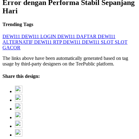
Error dengan Performa Stabil Sepanjang
Hari
Trending Tags
DEWI11
DEWI11
LOGIN DEWI11
DAFTAR DEWI11
ALTERNATIF DEWI11
RTP DEWI11
DEWI11 SLOT
SLOT
GACOR
The links above have been automatically generated based on tag
usage by third-party designers on the TeePublic platform.
Share this design: