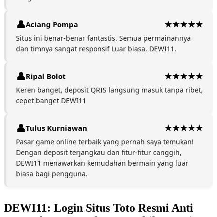
Aciang Pompa
Situs ini benar-benar fantastis. Semua permainannya
dan timnya sangat responsif Luar biasa, DEWI11.
Ripal Bolot
Keren banget, deposit QRIS langsung masuk tanpa ribet,
cepet banget DEWI11
Tulus Kurniawan
Pasar game online terbaik yang pernah saya temukan!
Dengan deposit terjangkau dan fitur-fitur canggih,
DEWI11 menawarkan kemudahan bermain yang luar
biasa bagi pengguna.
DEWI11: Login Situs Toto Resmi Anti