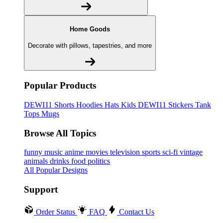
Home Goods
Decorate with pillows, tapestries, and more
Popular Products
DEWI11
Shorts
Hoodies
Hats
Kids DEWI11
Stickers
Tank
Tops
Mugs
Browse All Topics
funny
music
anime
movies
television
sports
sci-fi
vintage
animals
drinks
food
politics
All Popular Designs
Support
Order Status
FAQ
Contact Us