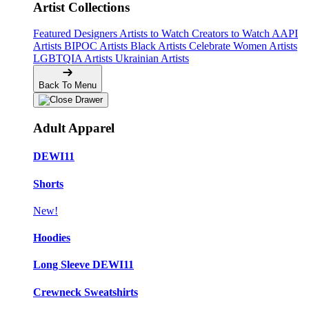
Artist Collections
Featured Designers
Artists to Watch
Creators to Watch
AAPI
Artists
BIPOC Artists
Black Artists
Celebrate Women Artists
LGBTQIA Artists
Ukrainian Artists
Back To Menu
Adult Apparel
DEWI11
Shorts
New!
Hoodies
Long Sleeve DEWI11
Crewneck Sweatshirts