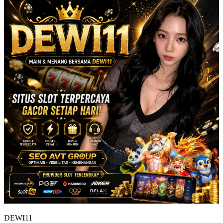
DEWI11