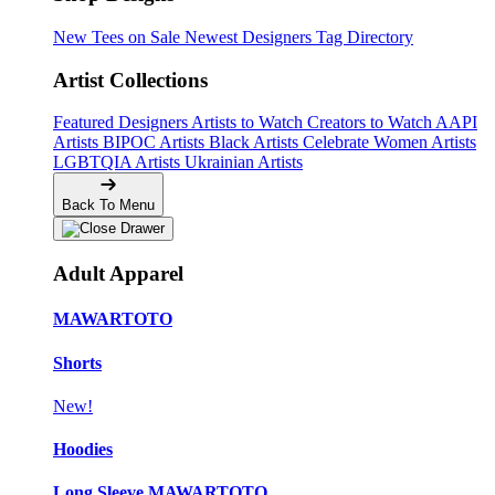
New Tees on Sale
Newest Designers
Tag Directory
Artist Collections
Featured Designers
Artists to Watch
Creators to Watch
AAPI
Artists
BIPOC Artists
Black Artists
Celebrate Women Artists
LGBTQIA Artists
Ukrainian Artists
Back To Menu
Adult Apparel
MAWARTOTO
Shorts
New!
Hoodies
Long Sleeve MAWARTOTO