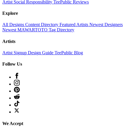
Artist
Social Responsibility
TeePublic Reviews
Explore
All Designs
Content Directory
Featured Artists
Newest Designers
Newest MAWARTOTO
Tag Directory
Artists
Artist Signup
Design Guide
TeePublic Blog
Follow Us
We Accept