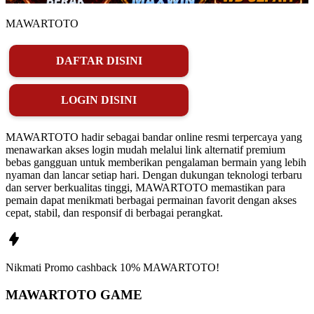
MAWARTOTO
DAFTAR DISINI
LOGIN DISINI
MAWARTOTO hadir sebagai bandar online resmi terpercaya yang
menawarkan akses login mudah melalui link alternatif premium
bebas gangguan untuk memberikan pengalaman bermain yang lebih
nyaman dan lancar setiap hari. Dengan dukungan teknologi terbaru
dan server berkualitas tinggi, MAWARTOTO memastikan para
pemain dapat menikmati berbagai permainan favorit dengan akses
cepat, stabil, dan responsif di berbagai perangkat.
Nikmati
Promo
cashback 10%
MAWARTOTO!
MAWARTOTO GAME