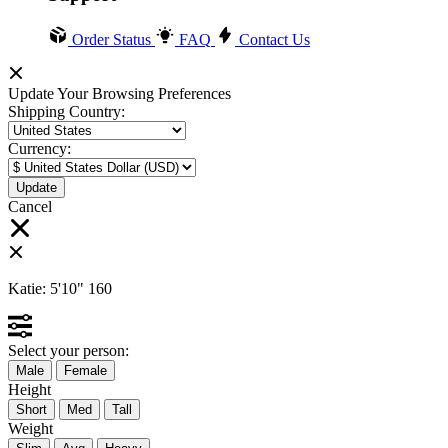
Order Status
FAQ
Contact Us
Update Your Browsing Preferences
Shipping Country:
Currency:
Cancel
Katie:
5'10"
160
Select your person:
Male
Female
Height
Short
Med
Tall
Weight