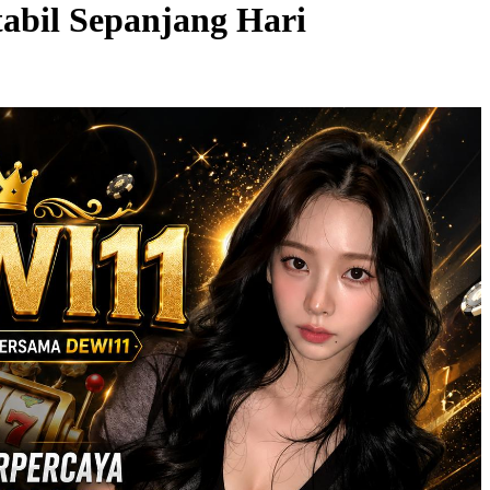
abil Sepanjang Hari