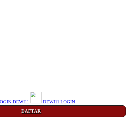
OGIN DEWI11
DEWI11 LOGIN
DAFTAR