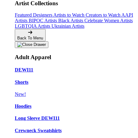
Artist Collections
Featured Designers
Artists to Watch
Creators to Watch
AAPI
Artists
BIPOC Artists
Black Artists
Celebrate Women Artists
LGBTQIA Artists
Ukrainian Artists
Back To Menu
Adult Apparel
DEWI11
Shorts
New!
Hoodies
Long Sleeve DEWI11
Crewneck Sweatshirts