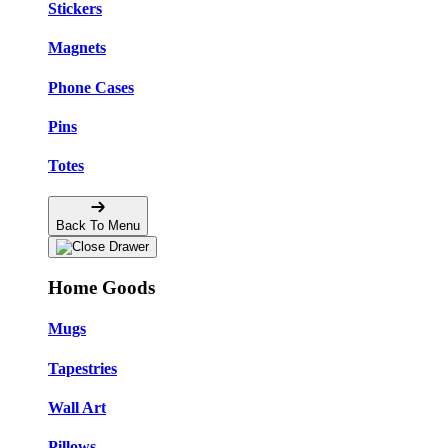
Stickers
Magnets
Phone Cases
Pins
Totes
Back To Menu
Home Goods
Mugs
Tapestries
Wall Art
Pillows