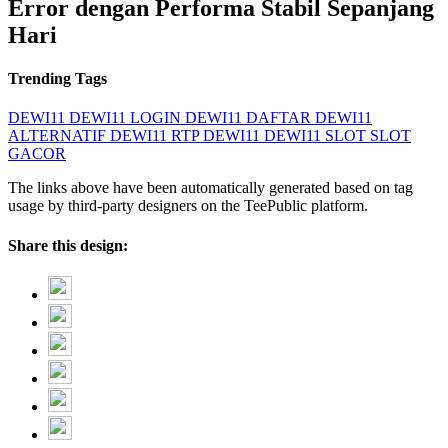
Error dengan Performa Stabil Sepanjang
Hari
Trending Tags
DEWI11
DEWI11
LOGIN DEWI11
DAFTAR DEWI11
ALTERNATIF DEWI11
RTP DEWI11
DEWI11 SLOT
SLOT
GACOR
The links above have been automatically generated based on tag
usage by third-party designers on the TeePublic platform.
Share this design: