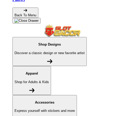
Back To Menu
Shop Designs
Discover a classic design or new favorite artist
Apparel
Shop for Adults & Kids
Accessories
Express yourself with stickers and more