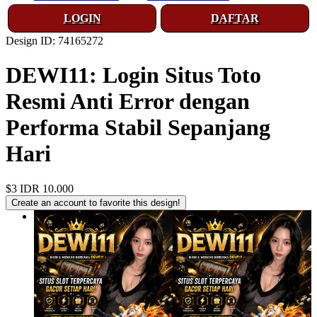
LOGIN
DAFTAR
Design ID: 74165272
DEWI11: Login Situs Toto
Resmi Anti Error dengan
Performa Stabil Sepanjang
Hari
$3
IDR 10.000
Create an account to favorite this design!