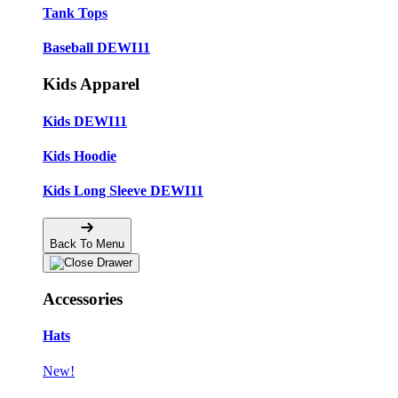
Tank Tops
Baseball DEWI11
Kids Apparel
Kids DEWI11
Kids Hoodie
Kids Long Sleeve DEWI11
Back To Menu
Accessories
Hats
New!