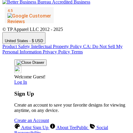
© TP Apparel LLC 2012 - 2025
United States - $ USD
Product Safety
Intellectual Property Policy
CA: Do Not Sell My
Personal Information
Privacy Policy
Terms
Welcome Guest!
Log In
Sign Up
Create an account to save your favorite designs for viewing
anytime, on any device.
Create an Account
Artist Sign Up
About TeePublic
Social
Responsibility