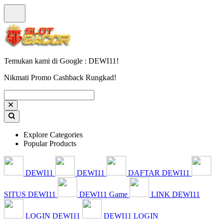
Supported by
slot
Temukan kami di Google : DEWI11!
Nikmati Promo Cashback Rungkad!
Explore Categories
Popular Products
DEWI11
DEWI11
DAFTAR DEWI11
SITUS DEWI11
DEWI11 Game
LINK DEWI11
LOGIN DEWI11
DEWI11 LOGIN