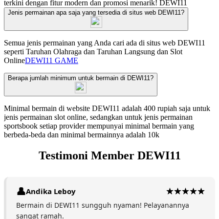
terkini dengan fitur modern dan promosi menarik!
DEWI11
Jenis permainan apa saja yang tersedia di situs web DEWI11?
Semua jenis permainan yang Anda cari ada di situs web DEWI11
seperti Taruhan Olahraga dan Taruhan Langsung dan Slot
Online
DEWI11 GAME
Berapa jumlah minimum untuk bermain di DEWI11?
Minimal bermain di website DEWI11 adalah 400 rupiah saja untuk
jenis permainan slot online, sedangkan untuk jenis permainan
sportsbook setiap provider mempunyai minimal bermain yang
berbeda-beda dan minimal bermainnya adalah 10k
Testimoni Member DEWI11
Andika Leboy
Bermain di DEWI11 sungguh nyaman! Pelayanannya
sangat ramah.