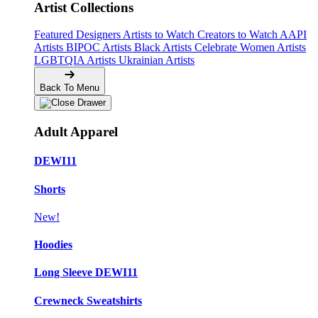
Artist Collections
Featured Designers
Artists to Watch
Creators to Watch
AAPI
Artists
BIPOC Artists
Black Artists
Celebrate Women Artists
LGBTQIA Artists
Ukrainian Artists
Back To Menu
Adult Apparel
DEWI11
Shorts
New!
Hoodies
Long Sleeve DEWI11
Crewneck Sweatshirts