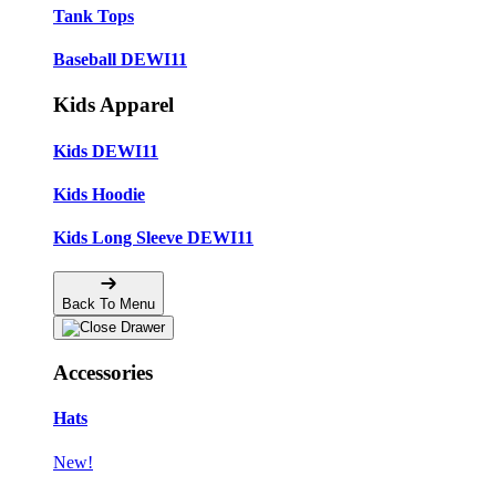
Tank Tops
Baseball DEWI11
Kids Apparel
Kids DEWI11
Kids Hoodie
Kids Long Sleeve DEWI11
Back To Menu
Accessories
Hats
New!