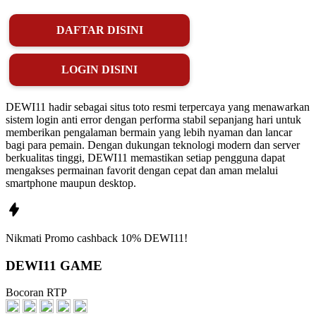
DAFTAR DISINI
LOGIN DISINI
DEWI11 hadir sebagai situs toto resmi terpercaya yang menawarkan
sistem login anti error dengan performa stabil sepanjang hari untuk
memberikan pengalaman bermain yang lebih nyaman dan lancar
bagi para pemain. Dengan dukungan teknologi modern dan server
berkualitas tinggi, DEWI11 memastikan setiap pengguna dapat
mengakses permainan favorit dengan cepat dan aman melalui
smartphone maupun desktop.
Nikmati
Promo
cashback 10%
DEWI11!
DEWI11 GAME
Bocoran RTP