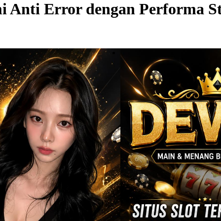
i Anti Error dengan Performa St