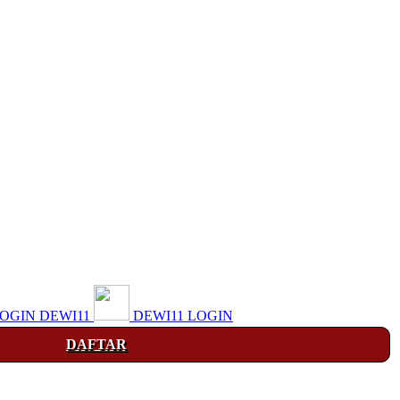
OGIN DEWI11
DEWI11 LOGIN
DAFTAR