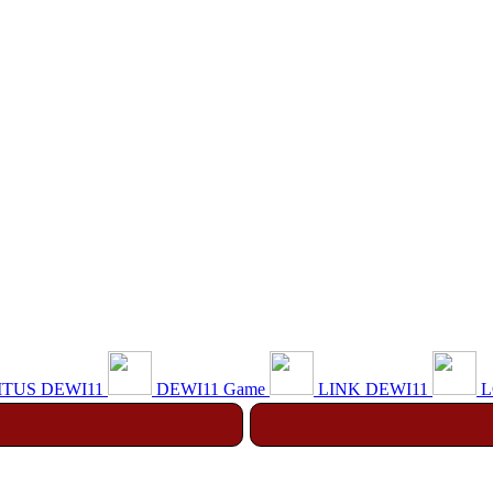
ITUS DEWI11
DEWI11 Game
LINK DEWI11
L