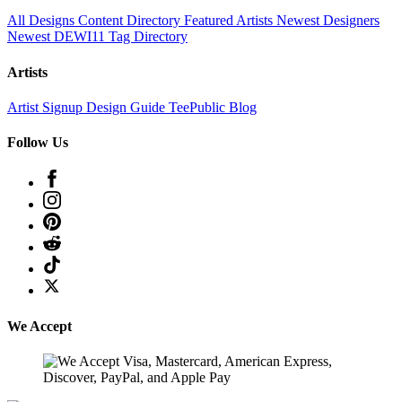
All Designs
Content Directory
Featured Artists
Newest Designers
Newest DEWI11
Tag Directory
Artists
Artist Signup
Design Guide
TeePublic Blog
Follow Us
We Accept