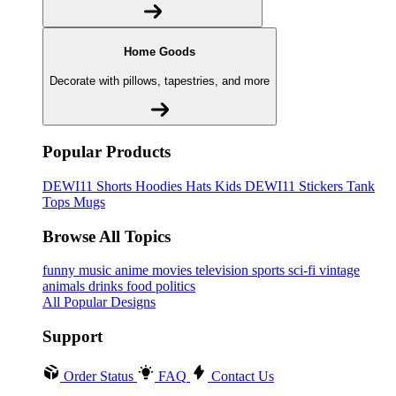
Home Goods
Decorate with pillows, tapestries, and more
Popular Products
DEWI11
Shorts
Hoodies
Hats
Kids DEWI11
Stickers
Tank
Tops
Mugs
Browse All Topics
funny
music
anime
movies
television
sports
sci-fi
vintage
animals
drinks
food
politics
All Popular Designs
Support
Order Status
FAQ
Contact Us