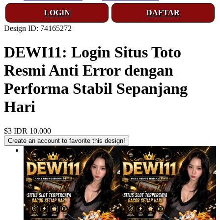
LOGIN
DAFTAR
Design ID: 74165272
DEWI11: Login Situs Toto
Resmi Anti Error dengan
Performa Stabil Sepanjang
Hari
$3
IDR 10.000
Create an account to favorite this design!