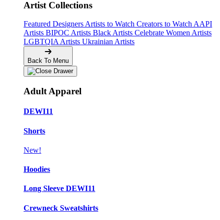
Artist Collections
Featured Designers
Artists to Watch
Creators to Watch
AAPI
Artists
BIPOC Artists
Black Artists
Celebrate Women Artists
LGBTQIA Artists
Ukrainian Artists
Back To Menu
Adult Apparel
DEWI11
Shorts
New!
Hoodies
Long Sleeve DEWI11
Crewneck Sweatshirts