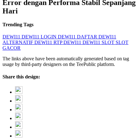
Error dengan Performa Stabil Sepanjang
Hari
Trending Tags
DEWI11
DEWI11
LOGIN DEWI11
DAFTAR DEWI11
ALTERNATIF DEWI11
RTP DEWI11
DEWI11 SLOT
SLOT
GACOR
The links above have been automatically generated based on tag
usage by third-party designers on the TeePublic platform.
Share this design: