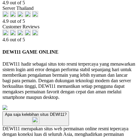
4.9 out of 5
Server Thailand
4.9 out of 5
Customer Reviews
4.6 out of 5
DEWI11 GAME ONLINE
DEWI11 hadir sebagai situs toto resmi terpercaya yang menawarkan
sistem login anti error dengan performa stabil sepanjang hari untuk
memberikan pengalaman bermain yang lebih nyaman dan lancar
bagi para pemain. Dengan dukungan teknologi modern dan server
berkualitas tinggi, DEWI11 memastikan setiap pengguna dapat
mengakses permainan favorit dengan cepat dan aman melalui
smartphone maupun desktop.
Apa saja kelebihan situs DEWI11?
DEWI11 merupakan situs web permainan online resmi tepercaya
dengan koneksi luas di seluruh Asia, menghadirkan permainan