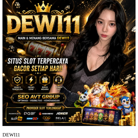
DEWI11