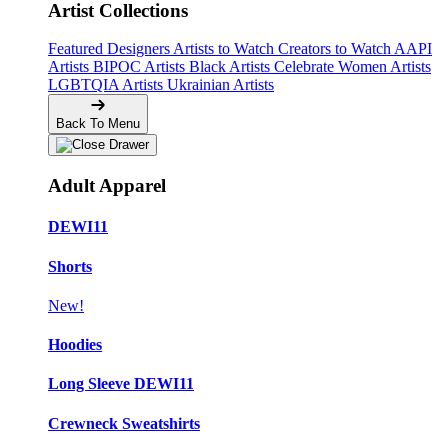
Artist Collections
Featured Designers
Artists to Watch
Creators to Watch
AAPI
Artists
BIPOC Artists
Black Artists
Celebrate Women Artists
LGBTQIA Artists
Ukrainian Artists
Back To Menu
Adult Apparel
DEWI11
Shorts
New!
Hoodies
Long Sleeve DEWI11
Crewneck Sweatshirts