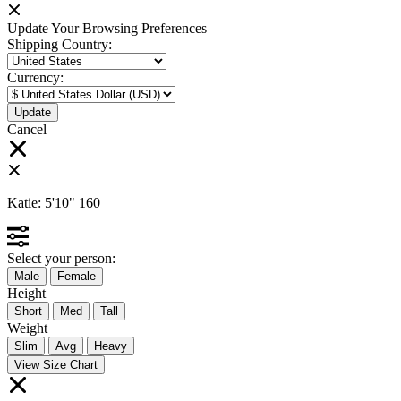
Update Your Browsing Preferences
Shipping Country:
Currency:
Cancel
Katie:
5'10"
160
Select your person:
Male
Female
Height
Short
Med
Tall
Weight
Slim
Avg
Heavy
View Size Chart