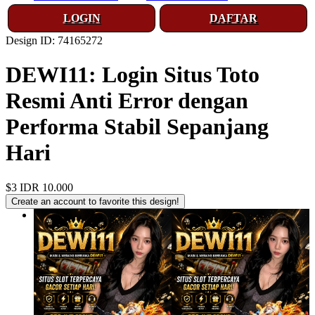
LOGIN
DAFTAR
Design ID: 74165272
DEWI11: Login Situs Toto
Resmi Anti Error dengan
Performa Stabil Sepanjang
Hari
$3
IDR 10.000
Create an account to favorite this design!