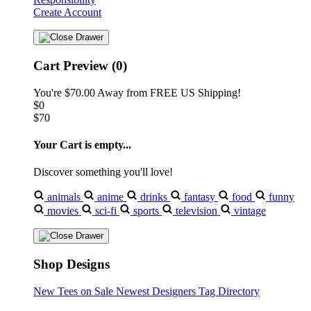
Create Account
Cart Preview (0)
You're
$70.00
Away from
FREE US Shipping!
$0
$70
Your Cart is empty...
Discover something you'll love!
animals
anime
drinks
fantasy
food
funny
movies
sci-fi
sports
television
vintage
Shop Designs
New Tees on Sale
Newest Designers
Tag Directory