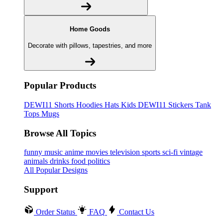
Home Goods
Decorate with pillows, tapestries, and more
Popular Products
DEWI11
Shorts
Hoodies
Hats
Kids DEWI11
Stickers
Tank
Tops
Mugs
Browse All Topics
funny
music
anime
movies
television
sports
sci-fi
vintage
animals
drinks
food
politics
All Popular Designs
Support
Order Status
FAQ
Contact Us