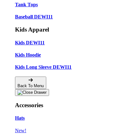
Tank Tops
Baseball DEWI11
Kids Apparel
Kids DEWI11
Kids Hoodie
Kids Long Sleeve DEWI11
Back To Menu
Accessories
Hats
New!