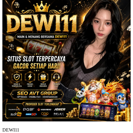
DEWI11