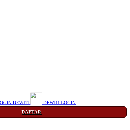
OGIN DEWI11
DEWI11 LOGIN
DAFTAR