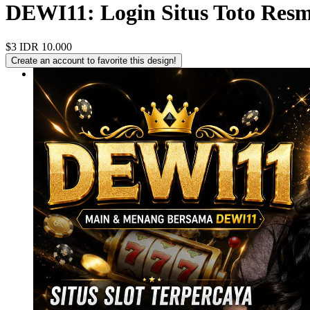
DEWI11: Login Situs Toto Resm
$3
IDR 10.000
Create an account to favorite this design!