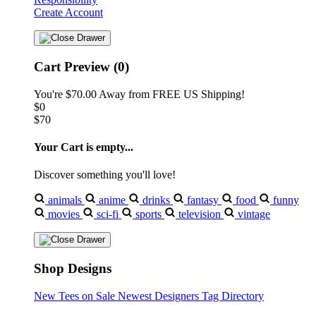
Create Account
Cart Preview (0)
You're
$70.00
Away from
FREE US Shipping!
$0
$70
Your Cart is empty...
Discover something you'll love!
animals
anime
drinks
fantasy
food
funny
movies
sci-fi
sports
television
vintage
Shop Designs
New Tees on Sale
Newest Designers
Tag Directory