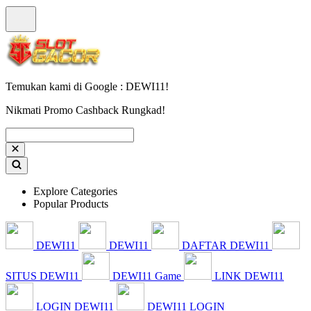
Supported by
slot
Temukan kami di Google : DEWI11!
Nikmati Promo Cashback Rungkad!
Explore Categories
Popular Products
DEWI11
DEWI11
DAFTAR DEWI11
SITUS DEWI11
DEWI11 Game
LINK DEWI11
LOGIN DEWI11
DEWI11 LOGIN