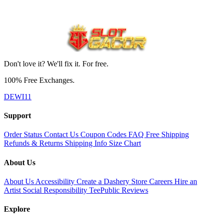
Don't love it? We'll fix it. For free.
100% Free Exchanges.
DEWI11
Support
Order Status
Contact Us
Coupon Codes
FAQ
Free Shipping
Refunds & Returns
Shipping Info
Size Chart
About Us
About Us
Accessibility
Create a Dashery Store
Careers
Hire an
Artist
Social Responsibility
TeePublic Reviews
Explore