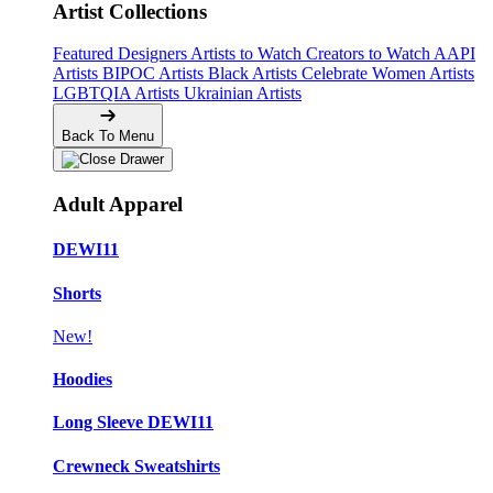
Artist Collections
Featured Designers
Artists to Watch
Creators to Watch
AAPI
Artists
BIPOC Artists
Black Artists
Celebrate Women Artists
LGBTQIA Artists
Ukrainian Artists
Back To Menu
Adult Apparel
DEWI11
Shorts
New!
Hoodies
Long Sleeve DEWI11
Crewneck Sweatshirts