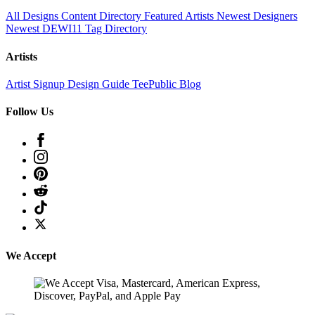
All Designs
Content Directory
Featured Artists
Newest Designers
Newest DEWI11
Tag Directory
Artists
Artist Signup
Design Guide
TeePublic Blog
Follow Us
We Accept