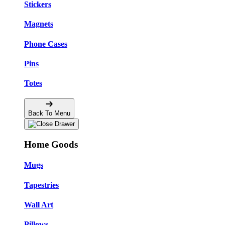
Stickers
Magnets
Phone Cases
Pins
Totes
Back To Menu
Home Goods
Mugs
Tapestries
Wall Art
Pillows