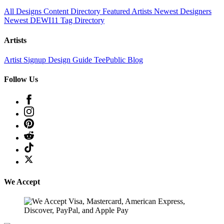
All Designs
Content Directory
Featured Artists
Newest Designers
Newest DEWI11
Tag Directory
Artists
Artist Signup
Design Guide
TeePublic Blog
Follow Us
We Accept