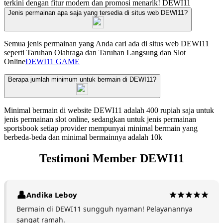
terkini dengan fitur modern dan promosi menarik!
DEWI11
Jenis permainan apa saja yang tersedia di situs web DEWI11?
Semua jenis permainan yang Anda cari ada di situs web DEWI11
seperti Taruhan Olahraga dan Taruhan Langsung dan Slot
Online
DEWI11 GAME
Berapa jumlah minimum untuk bermain di DEWI11?
Minimal bermain di website DEWI11 adalah 400 rupiah saja untuk
jenis permainan slot online, sedangkan untuk jenis permainan
sportsbook setiap provider mempunyai minimal bermain yang
berbeda-beda dan minimal bermainnya adalah 10k
Testimoni Member DEWI11
Andika Leboy
Bermain di DEWI11 sungguh nyaman! Pelayanannya
sangat ramah.