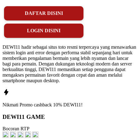
DAFTAR DISINI
LOGIN DISINI
DEWI11 hadir sebagai situs toto resmi terpercaya yang menawarkan
sistem login anti error dengan performa stabil sepanjang hari untuk
memberikan pengalaman bermain yang lebih nyaman dan lancar
bagi para pemain. Dengan dukungan teknologi modern dan server
berkualitas tinggi, DEWI11 memastikan setiap pengguna dapat
mengakses permainan favorit dengan cepat dan aman melalui
smartphone maupun desktop.
Nikmati
Promo
cashback 10%
DEWI11!
DEWI11 GAME
Bocoran RTP