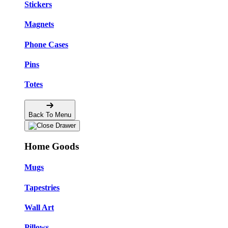
Stickers
Magnets
Phone Cases
Pins
Totes
Back To Menu
Home Goods
Mugs
Tapestries
Wall Art
Pillows