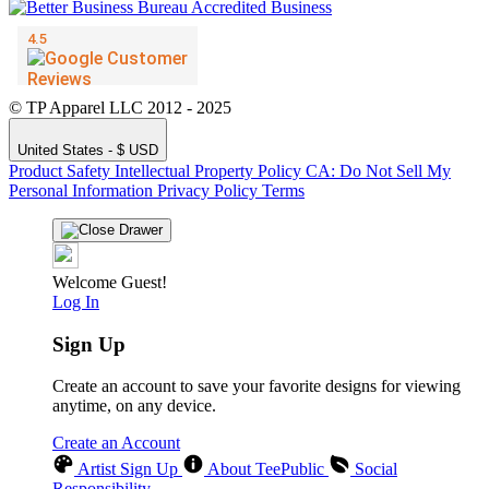
© TP Apparel LLC 2012 - 2025
United States - $ USD
Product Safety
Intellectual Property Policy
CA: Do Not Sell My
Personal Information
Privacy Policy
Terms
Welcome Guest!
Log In
Sign Up
Create an account to save your favorite designs for viewing
anytime, on any device.
Create an Account
Artist Sign Up
About TeePublic
Social
Responsibility