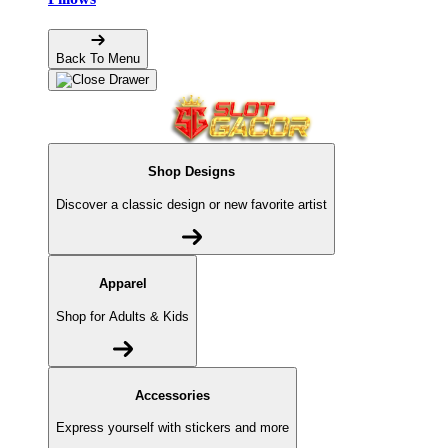
Back To Menu
Shop Designs
Discover a classic design or new favorite artist
Apparel
Shop for Adults & Kids
Accessories
Express yourself with stickers and more