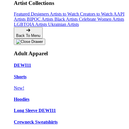
Artist Collections
Featured Designers
Artists to Watch
Creators to Watch
AAPI
Artists
BIPOC Artists
Black Artists
Celebrate Women Artists
LGBTQIA Artists
Ukrainian Artists
Back To Menu
Adult Apparel
DEWI11
Shorts
New!
Hoodies
Long Sleeve DEWI11
Crewneck Sweatshirts