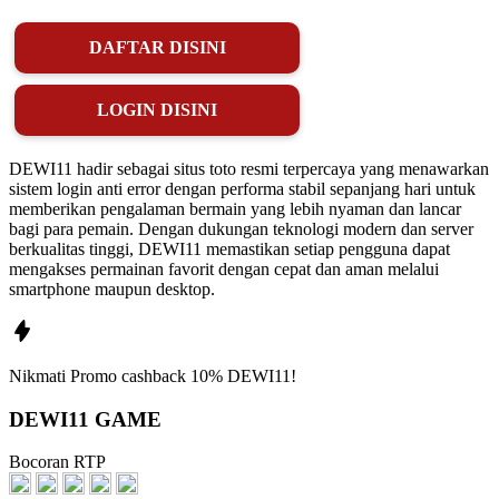
DAFTAR DISINI
LOGIN DISINI
DEWI11 hadir sebagai situs toto resmi terpercaya yang menawarkan
sistem login anti error dengan performa stabil sepanjang hari untuk
memberikan pengalaman bermain yang lebih nyaman dan lancar
bagi para pemain. Dengan dukungan teknologi modern dan server
berkualitas tinggi, DEWI11 memastikan setiap pengguna dapat
mengakses permainan favorit dengan cepat dan aman melalui
smartphone maupun desktop.
Nikmati
Promo
cashback 10%
DEWI11!
DEWI11 GAME
Bocoran RTP