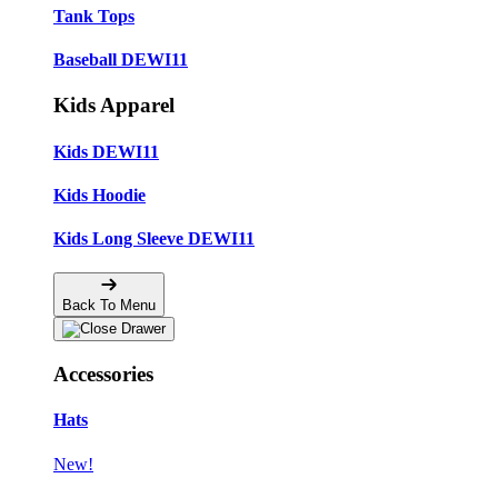
Tank Tops
Baseball DEWI11
Kids Apparel
Kids DEWI11
Kids Hoodie
Kids Long Sleeve DEWI11
Back To Menu
Accessories
Hats
New!