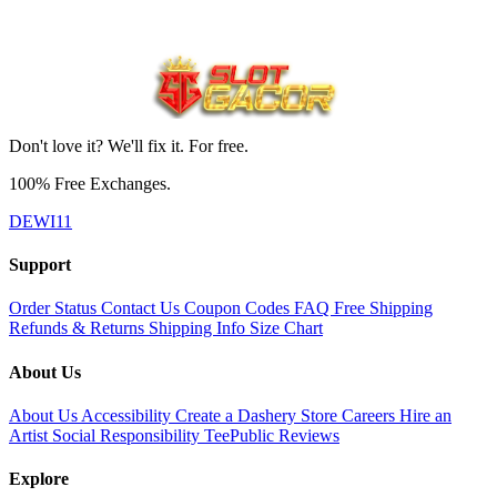
Don't love it? We'll fix it. For free.
100% Free Exchanges.
DEWI11
Support
Order Status
Contact Us
Coupon Codes
FAQ
Free Shipping
Refunds & Returns
Shipping Info
Size Chart
About Us
About Us
Accessibility
Create a Dashery Store
Careers
Hire an
Artist
Social Responsibility
TeePublic Reviews
Explore