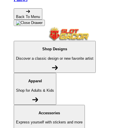
Back To Menu
Shop Designs
Discover a classic design or new favorite artist
Apparel
Shop for Adults & Kids
Accessories
Express yourself with stickers and more