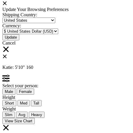
Update Your Browsing Preferences
Shipping Country:
Currency:
Cancel
Katie:
5'10"
160
Select your person:
Male
Female
Height
Short
Med
Tall
Weight
Slim
Avg
Heavy
View Size Chart