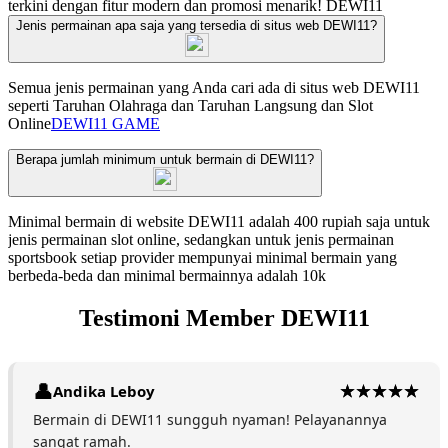
terkini dengan fitur modern dan promosi menarik!
DEWI11
Jenis permainan apa saja yang tersedia di situs web DEWI11?
Semua jenis permainan yang Anda cari ada di situs web DEWI11
seperti Taruhan Olahraga dan Taruhan Langsung dan Slot
Online
DEWI11 GAME
Berapa jumlah minimum untuk bermain di DEWI11?
Minimal bermain di website DEWI11 adalah 400 rupiah saja untuk
jenis permainan slot online, sedangkan untuk jenis permainan
sportsbook setiap provider mempunyai minimal bermain yang
berbeda-beda dan minimal bermainnya adalah 10k
Testimoni Member DEWI11
Andika Leboy
Bermain di DEWI11 sungguh nyaman! Pelayanannya
sangat ramah.