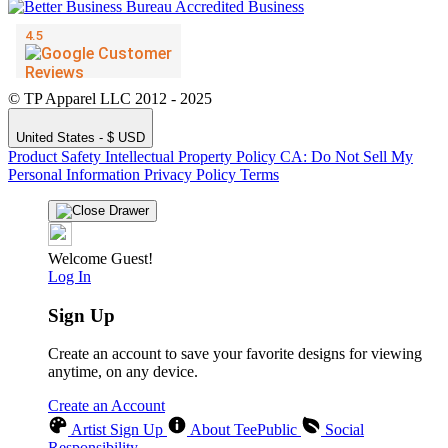
© TP Apparel LLC 2012 - 2025
United States - $ USD
Product Safety
Intellectual Property Policy
CA: Do Not Sell My
Personal Information
Privacy Policy
Terms
Welcome Guest!
Log In
Sign Up
Create an account to save your favorite designs for viewing
anytime, on any device.
Create an Account
Artist Sign Up
About TeePublic
Social
Responsibility