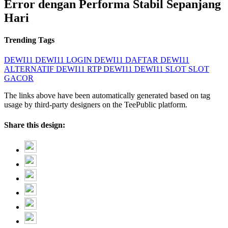
Error dengan Performa Stabil Sepanjang
Hari
Trending Tags
DEWI11
DEWI11
LOGIN DEWI11
DAFTAR DEWI11
ALTERNATIF DEWI11
RTP DEWI11
DEWI11 SLOT
SLOT
GACOR
The links above have been automatically generated based on tag
usage by third-party designers on the TeePublic platform.
Share this design: