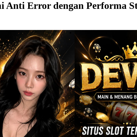
i Anti Error dengan Performa St