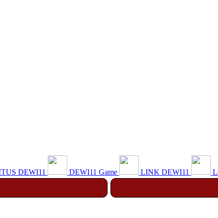
ITUS DEWI11
DEWI11 Game
LINK DEWI11
L