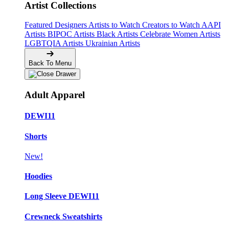
Artist Collections
Featured Designers
Artists to Watch
Creators to Watch
AAPI
Artists
BIPOC Artists
Black Artists
Celebrate Women Artists
LGBTQIA Artists
Ukrainian Artists
Back To Menu
Adult Apparel
DEWI11
Shorts
New!
Hoodies
Long Sleeve DEWI11
Crewneck Sweatshirts