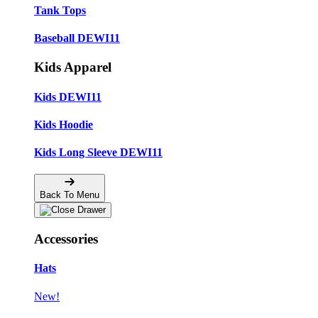
Tank Tops
Baseball DEWI11
Kids Apparel
Kids DEWI11
Kids Hoodie
Kids Long Sleeve DEWI11
Back To Menu
Accessories
Hats
New!