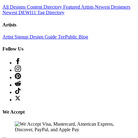
All Designs
Content Directory
Featured Artists
Newest Designers
Newest DEWI11
Tag Directory
Artists
Artist Signup
Design Guide
TeePublic Blog
Follow Us
We Accept