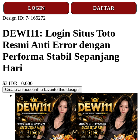
LOGIN
DAFTAR
Design ID: 74165272
DEWI11: Login Situs Toto
Resmi Anti Error dengan
Performa Stabil Sepanjang
Hari
$3
IDR 10.000
Create an account to favorite this design!