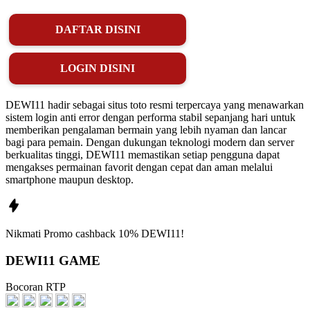
DAFTAR DISINI
LOGIN DISINI
DEWI11 hadir sebagai situs toto resmi terpercaya yang menawarkan
sistem login anti error dengan performa stabil sepanjang hari untuk
memberikan pengalaman bermain yang lebih nyaman dan lancar
bagi para pemain. Dengan dukungan teknologi modern dan server
berkualitas tinggi, DEWI11 memastikan setiap pengguna dapat
mengakses permainan favorit dengan cepat dan aman melalui
smartphone maupun desktop.
Nikmati
Promo
cashback 10%
DEWI11!
DEWI11 GAME
Bocoran RTP