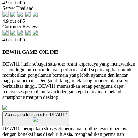
4.9 out of 5
Server Thailand
4.9 out of 5
Customer Reviews
4.6 out of 5
DEWI11 GAME ONLINE
DEWI11 hadir sebagai situs toto resmi terpercaya yang menawarkan
sistem login anti error dengan performa stabil sepanjang hari untuk
memberikan pengalaman bermain yang lebih nyaman dan lancar
bagi para pemain. Dengan dukungan teknologi modern dan server
berkualitas tinggi, DEWI11 memastikan setiap pengguna dapat
mengakses permainan favorit dengan cepat dan aman melalui
smartphone maupun desktop.
Apa saja kelebihan situs DEWI11?
DEWI11 merupakan situs web permainan online resmi tepercaya
dengan koneksi luas di seluruh Asia, menghadirkan permainan