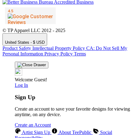
© TP Apparel LLC 2012 - 2025
United States - $ USD
Product Safety
Intellectual Property Policy
CA: Do Not Sell My
Personal Information
Privacy Policy
Terms
Welcome Guest!
Log In
Sign Up
Create an account to save your favorite designs for viewing
anytime, on any device.
Create an Account
Artist Sign Up
About TeePublic
Social
Responsibility