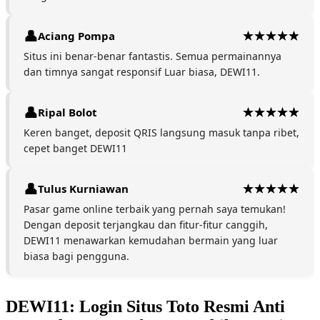
Aciang Pompa
Situs ini benar-benar fantastis. Semua permainannya
dan timnya sangat responsif Luar biasa, DEWI11.
Ripal Bolot
Keren banget, deposit QRIS langsung masuk tanpa ribet,
cepet banget DEWI11
Tulus Kurniawan
Pasar game online terbaik yang pernah saya temukan!
Dengan deposit terjangkau dan fitur-fitur canggih,
DEWI11 menawarkan kemudahan bermain yang luar
biasa bagi pengguna.
DEWI11: Login Situs Toto Resmi Anti