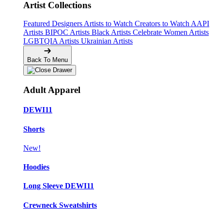
Artist Collections
Featured Designers
Artists to Watch
Creators to Watch
AAPI
Artists
BIPOC Artists
Black Artists
Celebrate Women Artists
LGBTQIA Artists
Ukrainian Artists
Back To Menu
Adult Apparel
DEWI11
Shorts
New!
Hoodies
Long Sleeve DEWI11
Crewneck Sweatshirts