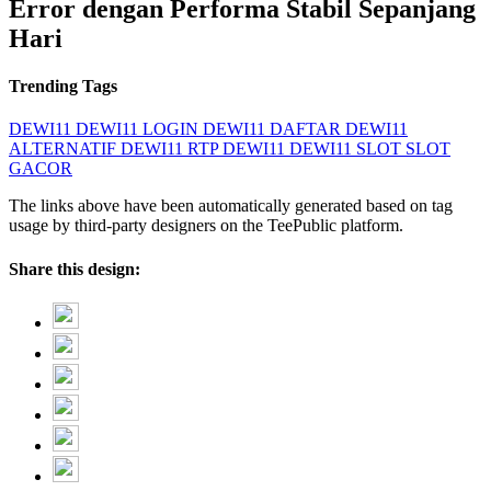
Error dengan Performa Stabil Sepanjang
Hari
Trending Tags
DEWI11
DEWI11
LOGIN DEWI11
DAFTAR DEWI11
ALTERNATIF DEWI11
RTP DEWI11
DEWI11 SLOT
SLOT
GACOR
The links above have been automatically generated based on tag
usage by third-party designers on the TeePublic platform.
Share this design: