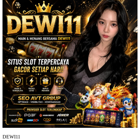
DEWI11