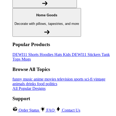
Home Goods
Decorate with pillows, tapestries, and more
Popular Products
DEWI11
Shorts
Hoodies
Hats
Kids DEWI11
Stickers
Tank
Tops
Mugs
Browse All Topics
funny
music
anime
movies
television
sports
sci-fi
vintage
animals
drinks
food
politics
All Popular Designs
Support
Order Status
FAQ
Contact Us