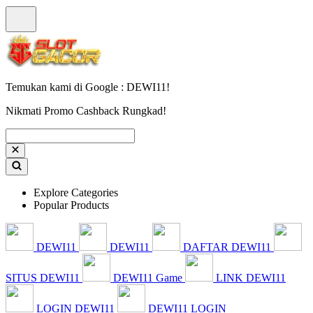
Supported by
slot
Temukan kami di Google : DEWI11!
Nikmati Promo Cashback Rungkad!
Explore Categories
Popular Products
DEWI11
DEWI11
DAFTAR DEWI11
SITUS DEWI11
DEWI11 Game
LINK DEWI11
LOGIN DEWI11
DEWI11 LOGIN