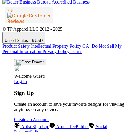
© TP Apparel LLC 2012 - 2025
United States - $ USD
Product Safety
Intellectual Property Policy
CA: Do Not Sell My
Personal Information
Privacy Policy
Terms
Welcome Guest!
Log In
Sign Up
Create an account to save your favorite designs for viewing
anytime, on any device.
Create an Account
Artist Sign Up
About TeePublic
Social
Responsibility