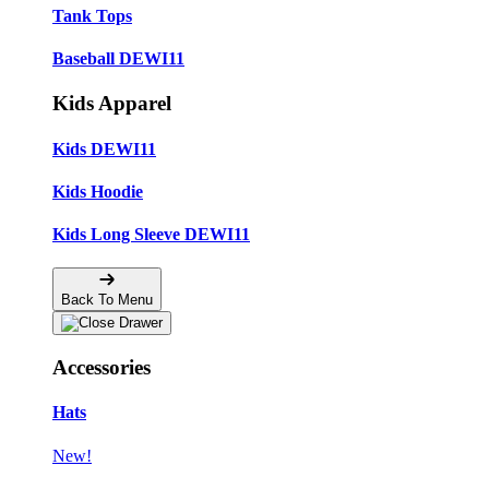
Tank Tops
Baseball DEWI11
Kids Apparel
Kids DEWI11
Kids Hoodie
Kids Long Sleeve DEWI11
Back To Menu
Accessories
Hats
New!