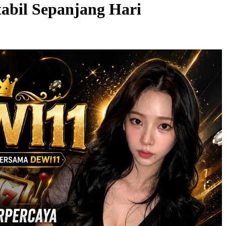
abil Sepanjang Hari