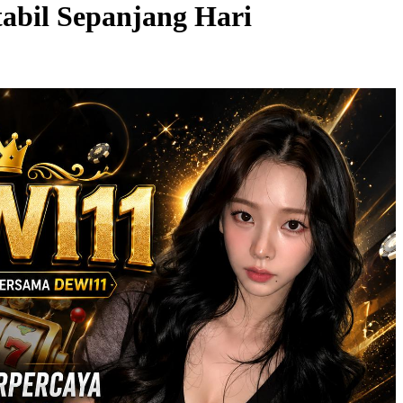
abil Sepanjang Hari