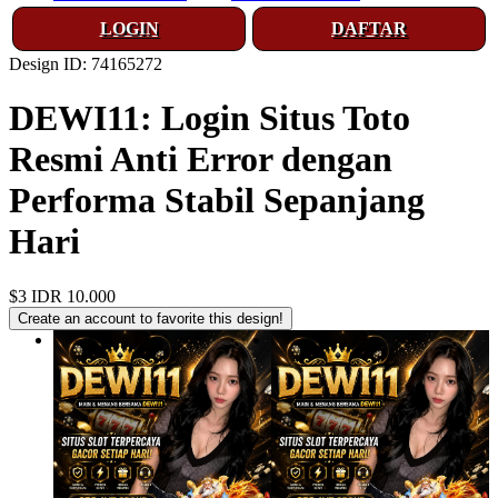
LOGIN
DAFTAR
Design ID: 74165272
DEWI11: Login Situs Toto
Resmi Anti Error dengan
Performa Stabil Sepanjang
Hari
$3
IDR 10.000
Create an account to favorite this design!