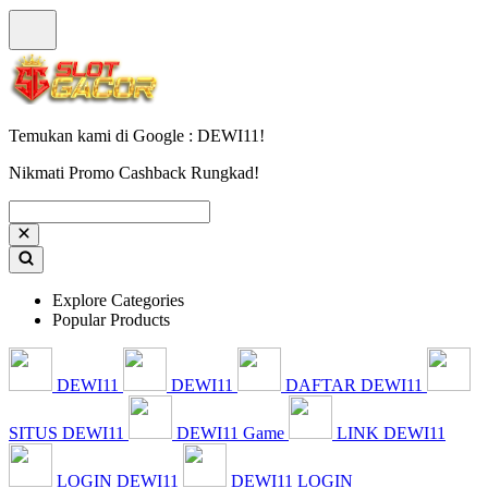
Supported by
slot
Temukan kami di Google : DEWI11!
Nikmati Promo Cashback Rungkad!
Explore Categories
Popular Products
DEWI11
DEWI11
DAFTAR DEWI11
SITUS DEWI11
DEWI11 Game
LINK DEWI11
LOGIN DEWI11
DEWI11 LOGIN