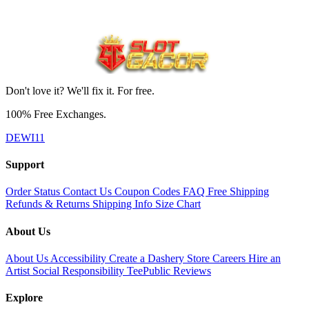
Don't love it? We'll fix it. For free.
100% Free Exchanges.
DEWI11
Support
Order Status
Contact Us
Coupon Codes
FAQ
Free Shipping
Refunds & Returns
Shipping Info
Size Chart
About Us
About Us
Accessibility
Create a Dashery Store
Careers
Hire an
Artist
Social Responsibility
TeePublic Reviews
Explore