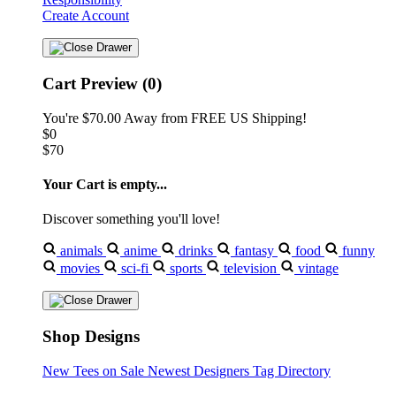
Create Account
Cart Preview (0)
You're
$70.00
Away from
FREE US Shipping!
$0
$70
Your Cart is empty...
Discover something you'll love!
animals
anime
drinks
fantasy
food
funny
movies
sci-fi
sports
television
vintage
Shop Designs
New Tees on Sale
Newest Designers
Tag Directory