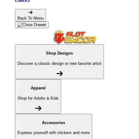
Back To Menu
Shop Designs
Discover a classic design or new favorite artist
Apparel
Shop for Adults & Kids
Accessories
Express yourself with stickers and more