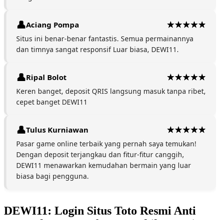
Aciang Pompa
Situs ini benar-benar fantastis. Semua permainannya
dan timnya sangat responsif Luar biasa, DEWI11.
Ripal Bolot
Keren banget, deposit QRIS langsung masuk tanpa ribet,
cepet banget DEWI11
Tulus Kurniawan
Pasar game online terbaik yang pernah saya temukan!
Dengan deposit terjangkau dan fitur-fitur canggih,
DEWI11 menawarkan kemudahan bermain yang luar
biasa bagi pengguna.
DEWI11: Login Situs Toto Resmi Anti