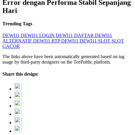
Error dengan Performa Stabil Sepanjang
Hari
Trending Tags
DEWI11
DEWI11
LOGIN DEWI11
DAFTAR DEWI11
ALTERNATIF DEWI11
RTP DEWI11
DEWI11 SLOT
SLOT
GACOR
The links above have been automatically generated based on tag
usage by third-party designers on the TeePublic platform.
Share this design: