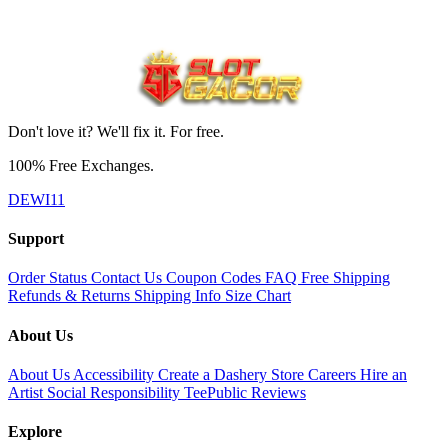
Don't love it? We'll fix it. For free.
100% Free Exchanges.
DEWI11
Support
Order Status
Contact Us
Coupon Codes
FAQ
Free Shipping
Refunds & Returns
Shipping Info
Size Chart
About Us
About Us
Accessibility
Create a Dashery Store
Careers
Hire an
Artist
Social Responsibility
TeePublic Reviews
Explore