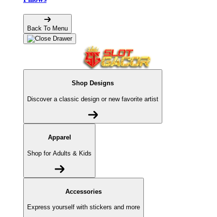
Back To Menu
Shop Designs
Discover a classic design or new favorite artist
Apparel
Shop for Adults & Kids
Accessories
Express yourself with stickers and more