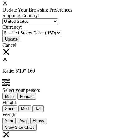
Update Your Browsing Preferences
Shipping Country:
Currency:
Cancel
Katie:
5'10"
160
Select your person:
Male
Female
Height
Short
Med
Tall
Weight
Slim
Avg
Heavy
View Size Chart