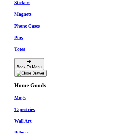
Stickers
Magnets
Phone Cases
Pins
Totes
Back To Menu
Home Goods
Mugs
Tapestries
Wall Art
Pillows