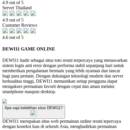
4.9 out of 5
Server Thailand
4.9 out of 5
Customer Reviews
4.6 out of 5
DEWI11 GAME ONLINE
DEWI11 hadir sebagai situs toto resmi terpercaya yang menawarkan
sistem login anti error dengan performa stabil sepanjang hari untuk
memberikan pengalaman bermain yang lebih nyaman dan lancar
bagi para pemain. Dengan dukungan teknologi modern dan server
berkualitas tinggi, DEWI11 memastikan setiap pengguna dapat
mengakses permainan favorit dengan cepat dan aman melalui
smartphone maupun desktop.
Apa saja kelebihan situs DEWI11?
DEWI11 merupakan situs web permainan online resmi tepercaya
dengan koneksi luas di seluruh Asia, menghadirkan permainan