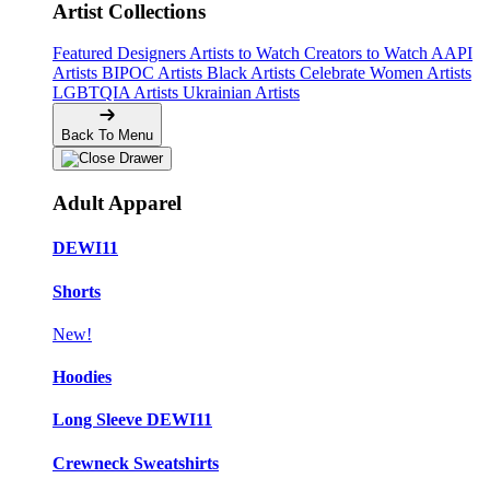
Artist Collections
Featured Designers
Artists to Watch
Creators to Watch
AAPI
Artists
BIPOC Artists
Black Artists
Celebrate Women Artists
LGBTQIA Artists
Ukrainian Artists
Back To Menu
Adult Apparel
DEWI11
Shorts
New!
Hoodies
Long Sleeve DEWI11
Crewneck Sweatshirts