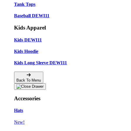
Tank Tops
Baseball DEWI11
Kids Apparel
Kids DEWI11
Kids Hoodie
Kids Long Sleeve DEWI11
Back To Menu
Accessories
Hats
New!