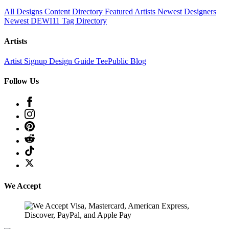
All Designs
Content Directory
Featured Artists
Newest Designers
Newest DEWI11
Tag Directory
Artists
Artist Signup
Design Guide
TeePublic Blog
Follow Us
We Accept