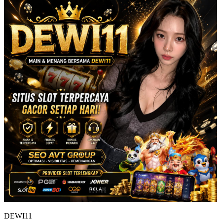
DEWI11