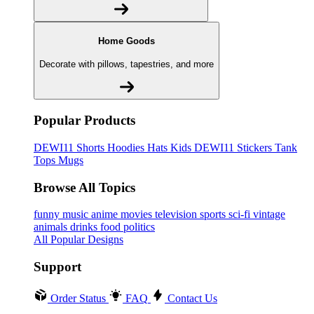
Home Goods
Decorate with pillows, tapestries, and more
Popular Products
DEWI11
Shorts
Hoodies
Hats
Kids DEWI11
Stickers
Tank
Tops
Mugs
Browse All Topics
funny
music
anime
movies
television
sports
sci-fi
vintage
animals
drinks
food
politics
All Popular Designs
Support
Order Status
FAQ
Contact Us