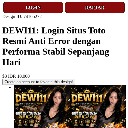
LOGIN
DAFTAR
Design ID: 74165272
DEWI11: Login Situs Toto
Resmi Anti Error dengan
Performa Stabil Sepanjang
Hari
$3
IDR 10.000
Create an account to favorite this design!