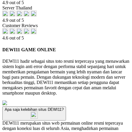
4.9 out of 5
Server Thailand
4.9 out of 5
Customer Reviews
4.6 out of 5
DEWI11 GAME ONLINE
DEWI11 hadir sebagai situs toto resmi terpercaya yang menawarkan
sistem login anti error dengan performa stabil sepanjang hari untuk
memberikan pengalaman bermain yang lebih nyaman dan lancar
bagi para pemain. Dengan dukungan teknologi modern dan server
berkualitas tinggi, DEWI11 memastikan setiap pengguna dapat
mengakses permainan favorit dengan cepat dan aman melalui
smartphone maupun desktop.
Apa saja kelebihan situs DEWI11?
DEWI11 merupakan situs web permainan online resmi tepercaya
dengan koneksi luas di seluruh Asia, menghadirkan permainan