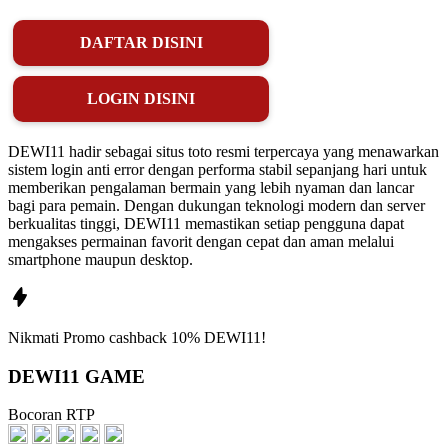
DAFTAR DISINI
LOGIN DISINI
DEWI11 hadir sebagai situs toto resmi terpercaya yang menawarkan
sistem login anti error dengan performa stabil sepanjang hari untuk
memberikan pengalaman bermain yang lebih nyaman dan lancar
bagi para pemain. Dengan dukungan teknologi modern dan server
berkualitas tinggi, DEWI11 memastikan setiap pengguna dapat
mengakses permainan favorit dengan cepat dan aman melalui
smartphone maupun desktop.
Nikmati
Promo
cashback 10%
DEWI11!
DEWI11 GAME
Bocoran RTP