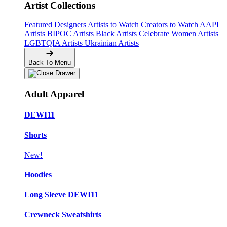
Artist Collections
Featured Designers
Artists to Watch
Creators to Watch
AAPI
Artists
BIPOC Artists
Black Artists
Celebrate Women Artists
LGBTQIA Artists
Ukrainian Artists
Back To Menu
Adult Apparel
DEWI11
Shorts
New!
Hoodies
Long Sleeve DEWI11
Crewneck Sweatshirts