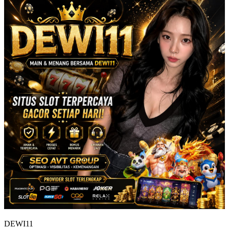
DEWI11