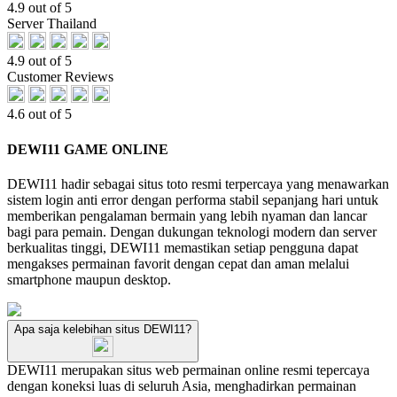
4.9 out of 5
Server Thailand
4.9 out of 5
Customer Reviews
4.6 out of 5
DEWI11 GAME ONLINE
DEWI11 hadir sebagai situs toto resmi terpercaya yang menawarkan
sistem login anti error dengan performa stabil sepanjang hari untuk
memberikan pengalaman bermain yang lebih nyaman dan lancar
bagi para pemain. Dengan dukungan teknologi modern dan server
berkualitas tinggi, DEWI11 memastikan setiap pengguna dapat
mengakses permainan favorit dengan cepat dan aman melalui
smartphone maupun desktop.
Apa saja kelebihan situs DEWI11?
DEWI11 merupakan situs web permainan online resmi tepercaya
dengan koneksi luas di seluruh Asia, menghadirkan permainan