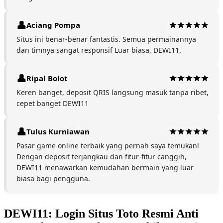
Aciang Pompa
Situs ini benar-benar fantastis. Semua permainannya
dan timnya sangat responsif Luar biasa, DEWI11.
Ripal Bolot
Keren banget, deposit QRIS langsung masuk tanpa ribet,
cepet banget DEWI11
Tulus Kurniawan
Pasar game online terbaik yang pernah saya temukan!
Dengan deposit terjangkau dan fitur-fitur canggih,
DEWI11 menawarkan kemudahan bermain yang luar
biasa bagi pengguna.
DEWI11: Login Situs Toto Resmi Anti