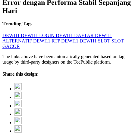
Error dengan Performa Stabil Sepanjang
Hari
Trending Tags
DEWI11
DEWI11
LOGIN DEWI11
DAFTAR DEWI11
ALTERNATIF DEWI11
RTP DEWI11
DEWI11 SLOT
SLOT
GACOR
The links above have been automatically generated based on tag
usage by third-party designers on the TeePublic platform.
Share this design: