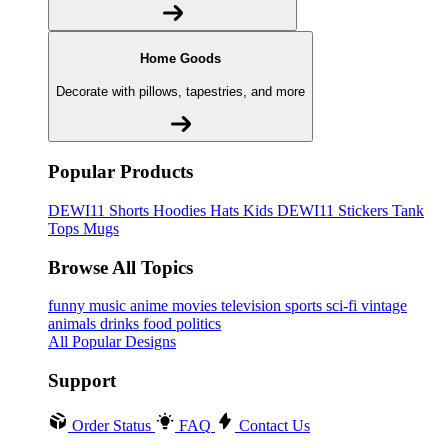
Home Goods
Decorate with pillows, tapestries, and more
Popular Products
DEWI11
Shorts
Hoodies
Hats
Kids DEWI11
Stickers
Tank
Tops
Mugs
Browse All Topics
funny
music
anime
movies
television
sports
sci-fi
vintage
animals
drinks
food
politics
All Popular Designs
Support
Order Status
FAQ
Contact Us