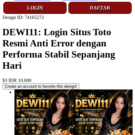
LOGIN
DAFTAR
Design ID: 74165272
DEWI11: Login Situs Toto
Resmi Anti Error dengan
Performa Stabil Sepanjang
Hari
$3
IDR 10.000
Create an account to favorite this design!