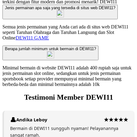
terkini dengan fitur modern dan promosi menarik!
DEWI11
Jenis permainan apa saja yang tersedia di situs web DEWI11?
Semua jenis permainan yang Anda cari ada di situs web DEWI11
seperti Taruhan Olahraga dan Taruhan Langsung dan Slot
Online
DEWI11 GAME
Berapa jumlah minimum untuk bermain di DEWI11?
Minimal bermain di website DEWI11 adalah 400 rupiah saja untuk
jenis permainan slot online, sedangkan untuk jenis permainan
sportsbook setiap provider mempunyai minimal bermain yang
berbeda-beda dan minimal bermainnya adalah 10k
Testimoni Member DEWI11
Andika Leboy
Bermain di DEWI11 sungguh nyaman! Pelayanannya
sangat ramah.