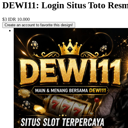
DEWI11: Login Situs Toto Resm
$3
IDR 10.000
Create an account to favorite this design!