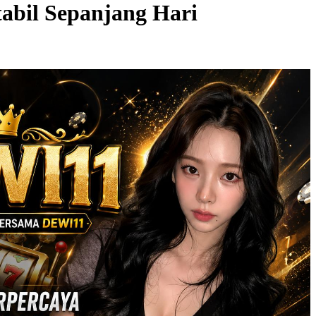
abil Sepanjang Hari