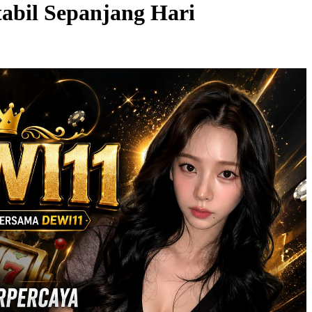
abil Sepanjang Hari