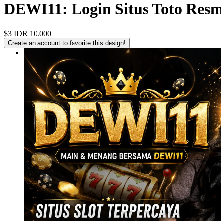
DEWI11: Login Situs Toto Resm
$3
IDR 10.000
Create an account to favorite this design!