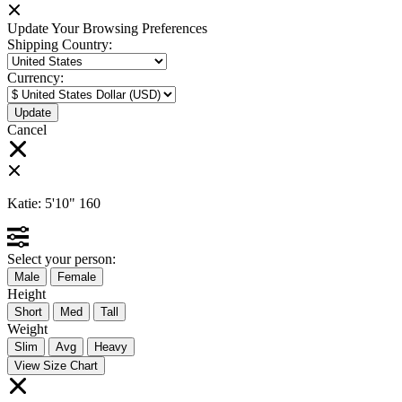
Update Your Browsing Preferences
Shipping Country:
Currency:
Cancel
Katie:
5'10"
160
Select your person:
Male
Female
Height
Short
Med
Tall
Weight
Slim
Avg
Heavy
View Size Chart