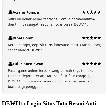
Aciang Pompa
Situs ini benar-benar fantastis. Semua permainannya
dan timnya sangat responsif Luar biasa, DEWI11.
Ripal Bolot
Keren banget, deposit QRIS langsung masuk tanpa ribet,
cepet banget DEWI11
Tulus Kurniawan
Pasar game online terbaik yang pernah saya temukan!
Dengan deposit terjangkau dan fitur-fitur canggih,
DEWI11 menawarkan kemudahan bermain yang luar
biasa bagi pengguna.
DEWI11: Login Situs Toto Resmi Anti