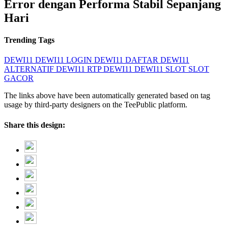
Error dengan Performa Stabil Sepanjang
Hari
Trending Tags
DEWI11
DEWI11
LOGIN DEWI11
DAFTAR DEWI11
ALTERNATIF DEWI11
RTP DEWI11
DEWI11 SLOT
SLOT
GACOR
The links above have been automatically generated based on tag
usage by third-party designers on the TeePublic platform.
Share this design: