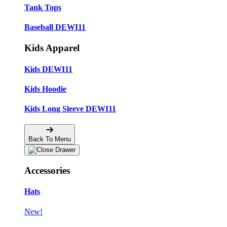
Tank Tops
Baseball DEWI11
Kids Apparel
Kids DEWI11
Kids Hoodie
Kids Long Sleeve DEWI11
Back To Menu
Accessories
Hats
New!