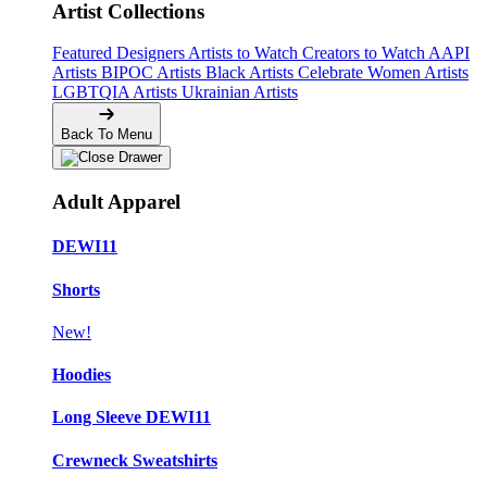
Artist Collections
Featured Designers
Artists to Watch
Creators to Watch
AAPI
Artists
BIPOC Artists
Black Artists
Celebrate Women Artists
LGBTQIA Artists
Ukrainian Artists
Back To Menu
Adult Apparel
DEWI11
Shorts
New!
Hoodies
Long Sleeve DEWI11
Crewneck Sweatshirts