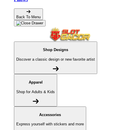
Back To Menu
Shop Designs
Discover a classic design or new favorite artist
Apparel
Shop for Adults & Kids
Accessories
Express yourself with stickers and more