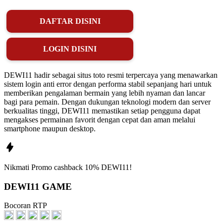
DAFTAR DISINI
LOGIN DISINI
DEWI11 hadir sebagai situs toto resmi terpercaya yang menawarkan
sistem login anti error dengan performa stabil sepanjang hari untuk
memberikan pengalaman bermain yang lebih nyaman dan lancar
bagi para pemain. Dengan dukungan teknologi modern dan server
berkualitas tinggi, DEWI11 memastikan setiap pengguna dapat
mengakses permainan favorit dengan cepat dan aman melalui
smartphone maupun desktop.
Nikmati
Promo
cashback 10%
DEWI11!
DEWI11 GAME
Bocoran RTP