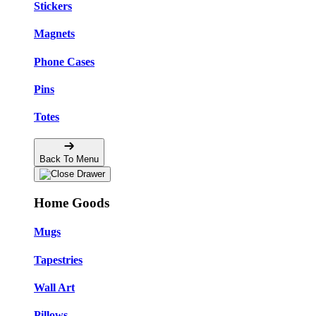
Stickers
Magnets
Phone Cases
Pins
Totes
Back To Menu
Home Goods
Mugs
Tapestries
Wall Art
Pillows