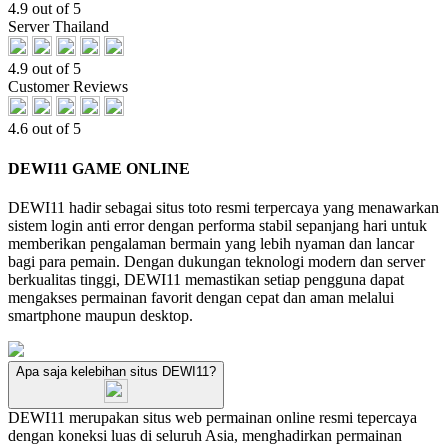
4.9 out of 5
Server Thailand
4.9 out of 5
Customer Reviews
4.6 out of 5
DEWI11 GAME ONLINE
DEWI11 hadir sebagai situs toto resmi terpercaya yang menawarkan
sistem login anti error dengan performa stabil sepanjang hari untuk
memberikan pengalaman bermain yang lebih nyaman dan lancar
bagi para pemain. Dengan dukungan teknologi modern dan server
berkualitas tinggi, DEWI11 memastikan setiap pengguna dapat
mengakses permainan favorit dengan cepat dan aman melalui
smartphone maupun desktop.
Apa saja kelebihan situs DEWI11?
DEWI11 merupakan situs web permainan online resmi tepercaya
dengan koneksi luas di seluruh Asia, menghadirkan permainan