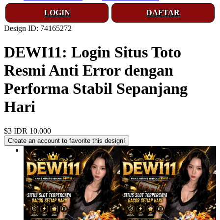
LOGIN
DAFTAR
Design ID: 74165272
DEWI11: Login Situs Toto
Resmi Anti Error dengan
Performa Stabil Sepanjang
Hari
$3
IDR 10.000
Create an account to favorite this design!