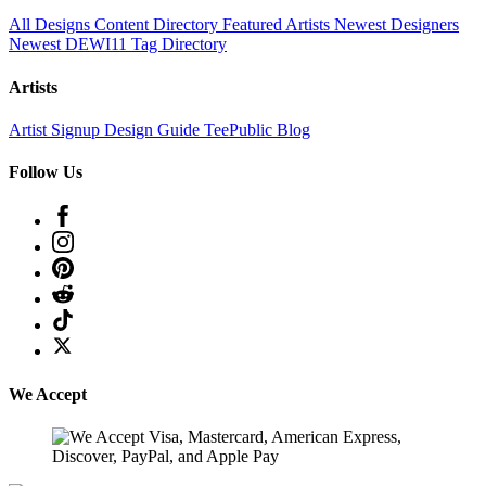
All Designs
Content Directory
Featured Artists
Newest Designers
Newest DEWI11
Tag Directory
Artists
Artist Signup
Design Guide
TeePublic Blog
Follow Us
We Accept