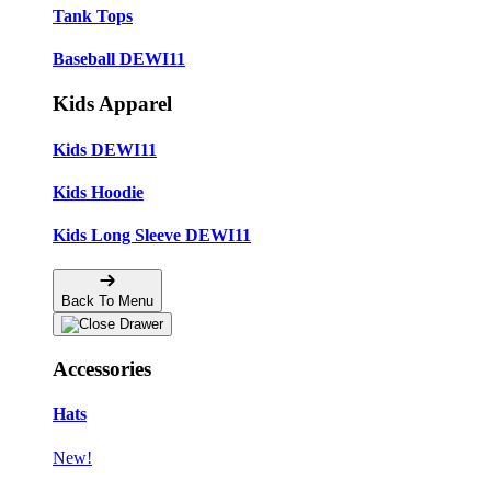
Tank Tops
Baseball DEWI11
Kids Apparel
Kids DEWI11
Kids Hoodie
Kids Long Sleeve DEWI11
Back To Menu
Accessories
Hats
New!