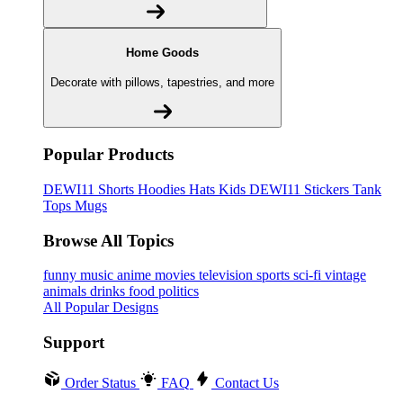
Home Goods
Decorate with pillows, tapestries, and more
Popular Products
DEWI11
Shorts
Hoodies
Hats
Kids DEWI11
Stickers
Tank
Tops
Mugs
Browse All Topics
funny
music
anime
movies
television
sports
sci-fi
vintage
animals
drinks
food
politics
All Popular Designs
Support
Order Status
FAQ
Contact Us