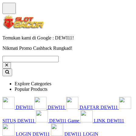
Supported by
slot
Temukan kami di Google : DEWI11!
Nikmati Promo Cashback Rungkad!
Explore Categories
Popular Products
DEWI11
DEWI11
DAFTAR DEWI11
SITUS DEWI11
DEWI11 Game
LINK DEWI11
LOGIN DEWI11
DEWI11 LOGIN