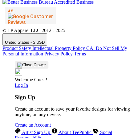
© TP Apparel LLC 2012 - 2025
United States - $ USD
Product Safety
Intellectual Property Policy
CA: Do Not Sell My
Personal Information
Privacy Policy
Terms
Welcome Guest!
Log In
Sign Up
Create an account to save your favorite designs for viewing
anytime, on any device.
Create an Account
Artist Sign Up
About TeePublic
Social
Responsibility