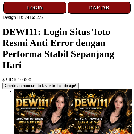
LOGIN
DAFTAR
Design ID: 74165272
DEWI11: Login Situs Toto
Resmi Anti Error dengan
Performa Stabil Sepanjang
Hari
$3
IDR 10.000
Create an account to favorite this design!