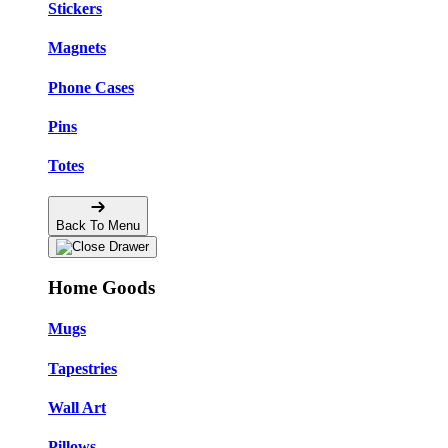
Stickers
Magnets
Phone Cases
Pins
Totes
Back To Menu
Home Goods
Mugs
Tapestries
Wall Art
Pillows