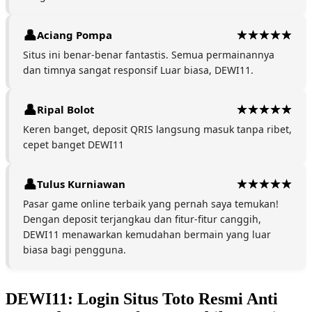
Aciang Pompa
Situs ini benar-benar fantastis. Semua permainannya
dan timnya sangat responsif Luar biasa, DEWI11.
Ripal Bolot
Keren banget, deposit QRIS langsung masuk tanpa ribet,
cepet banget DEWI11
Tulus Kurniawan
Pasar game online terbaik yang pernah saya temukan!
Dengan deposit terjangkau dan fitur-fitur canggih,
DEWI11 menawarkan kemudahan bermain yang luar
biasa bagi pengguna.
DEWI11: Login Situs Toto Resmi Anti