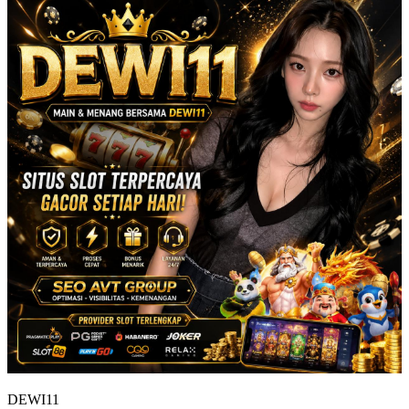
DEWI11