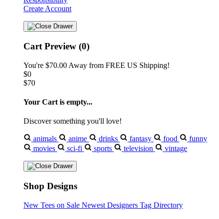
Create Account
Cart Preview (0)
You're
$70.00
Away from
FREE US Shipping!
$0
$70
Your Cart is empty...
Discover something you'll love!
animals
anime
drinks
fantasy
food
funny
movies
sci-fi
sports
television
vintage
Shop Designs
New Tees on Sale
Newest Designers
Tag Directory