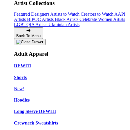
Artist Collections
Featured Designers
Artists to Watch
Creators to Watch
AAPI
Artists
BIPOC Artists
Black Artists
Celebrate Women Artists
LGBTQIA Artists
Ukrainian Artists
Back To Menu
Adult Apparel
DEWI11
Shorts
New!
Hoodies
Long Sleeve DEWI11
Crewneck Sweatshirts