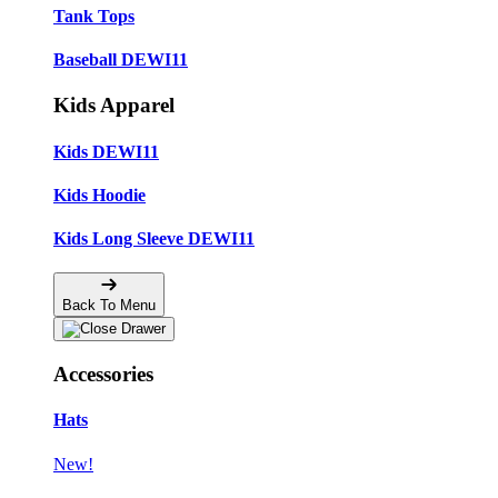
Tank Tops
Baseball DEWI11
Kids Apparel
Kids DEWI11
Kids Hoodie
Kids Long Sleeve DEWI11
Back To Menu
Accessories
Hats
New!