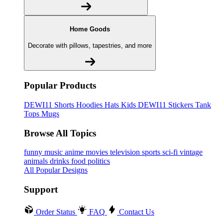
Home Goods
Decorate with pillows, tapestries, and more
Popular Products
DEWI11
Shorts
Hoodies
Hats
Kids DEWI11
Stickers
Tank
Tops
Mugs
Browse All Topics
funny
music
anime
movies
television
sports
sci-fi
vintage
animals
drinks
food
politics
All Popular Designs
Support
Order Status
FAQ
Contact Us