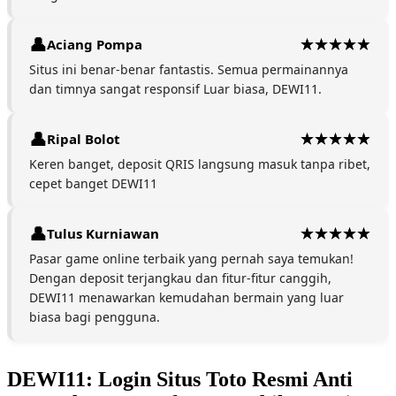
Aciang Pompa
Situs ini benar-benar fantastis. Semua permainannya
dan timnya sangat responsif Luar biasa, DEWI11.
Ripal Bolot
Keren banget, deposit QRIS langsung masuk tanpa ribet,
cepet banget DEWI11
Tulus Kurniawan
Pasar game online terbaik yang pernah saya temukan!
Dengan deposit terjangkau dan fitur-fitur canggih,
DEWI11 menawarkan kemudahan bermain yang luar
biasa bagi pengguna.
DEWI11: Login Situs Toto Resmi Anti