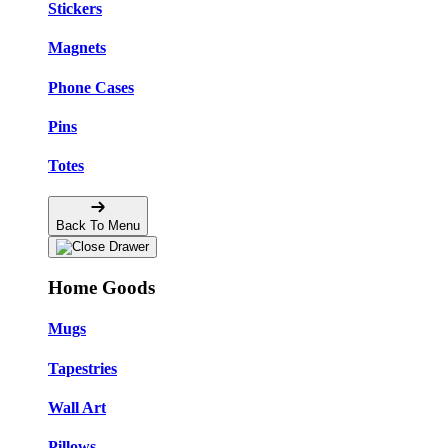
Stickers
Magnets
Phone Cases
Pins
Totes
Back To Menu
Home Goods
Mugs
Tapestries
Wall Art
Pillows