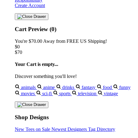
Create Account
Cart Preview (0)
You're
$70.00
Away from
FREE US Shipping!
$0
$70
Your Cart is empty...
Discover something you'll love!
animals
anime
drinks
fantasy
food
funny
movies
sci-fi
sports
television
vintage
Shop Designs
New Tees on Sale
Newest Designers
Tag Directory