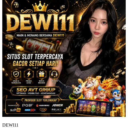
DEWI11