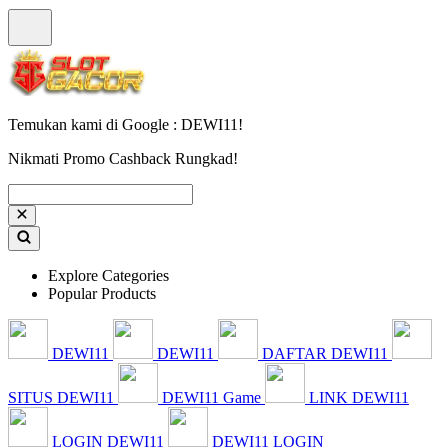
Supported by
slot
Temukan kami di Google : DEWI11!
Nikmati Promo Cashback Rungkad!
Explore Categories
Popular Products
DEWI11
DEWI11
DAFTAR DEWI11
SITUS DEWI11
DEWI11 Game
LINK DEWI11
LOGIN DEWI11
DEWI11 LOGIN