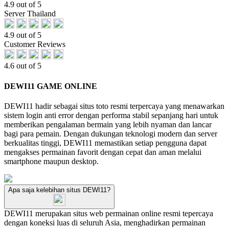
4.9 out of 5
Server Thailand
4.9 out of 5
Customer Reviews
4.6 out of 5
DEWI11 GAME ONLINE
DEWI11 hadir sebagai situs toto resmi terpercaya yang menawarkan
sistem login anti error dengan performa stabil sepanjang hari untuk
memberikan pengalaman bermain yang lebih nyaman dan lancar
bagi para pemain. Dengan dukungan teknologi modern dan server
berkualitas tinggi, DEWI11 memastikan setiap pengguna dapat
mengakses permainan favorit dengan cepat dan aman melalui
smartphone maupun desktop.
Apa saja kelebihan situs DEWI11?
DEWI11 merupakan situs web permainan online resmi tepercaya
dengan koneksi luas di seluruh Asia, menghadirkan permainan