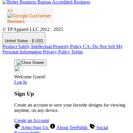
© TP Apparel LLC 2012 - 2025
United States - $ USD
Product Safety
Intellectual Property Policy
CA: Do Not Sell My
Personal Information
Privacy Policy
Terms
Welcome Guest!
Log In
Sign Up
Create an account to save your favorite designs for viewing
anytime, on any device.
Create an Account
Artist Sign Up
About TeePublic
Social
Responsibility