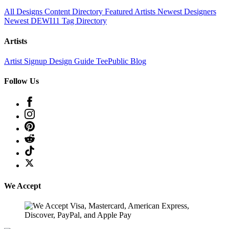
All Designs
Content Directory
Featured Artists
Newest Designers
Newest DEWI11
Tag Directory
Artists
Artist Signup
Design Guide
TeePublic Blog
Follow Us
We Accept