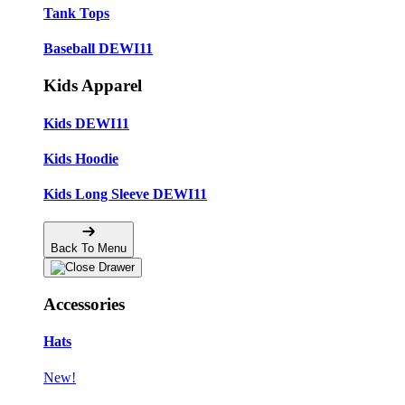
Tank Tops
Baseball DEWI11
Kids Apparel
Kids DEWI11
Kids Hoodie
Kids Long Sleeve DEWI11
Back To Menu
Accessories
Hats
New!