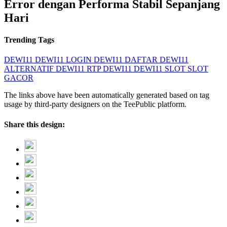
Error dengan Performa Stabil Sepanjang
Hari
Trending Tags
DEWI11
DEWI11
LOGIN DEWI11
DAFTAR DEWI11
ALTERNATIF DEWI11
RTP DEWI11
DEWI11 SLOT
SLOT
GACOR
The links above have been automatically generated based on tag
usage by third-party designers on the TeePublic platform.
Share this design: