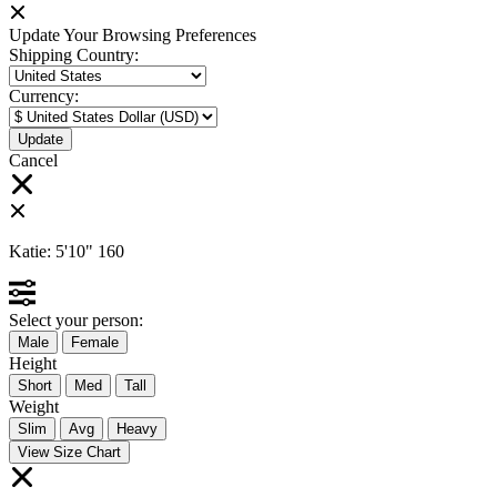
Update Your Browsing Preferences
Shipping Country:
Currency:
Cancel
Katie:
5'10"
160
Select your person:
Male
Female
Height
Short
Med
Tall
Weight
Slim
Avg
Heavy
View Size Chart