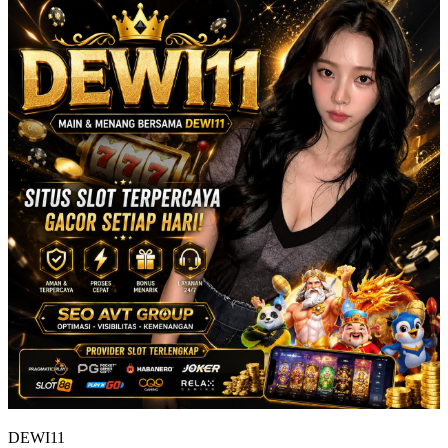
DEWI11