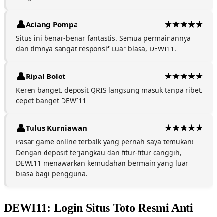
Aciang Pompa
Situs ini benar-benar fantastis. Semua permainannya
dan timnya sangat responsif Luar biasa, DEWI11.
Ripal Bolot
Keren banget, deposit QRIS langsung masuk tanpa ribet,
cepet banget DEWI11
Tulus Kurniawan
Pasar game online terbaik yang pernah saya temukan!
Dengan deposit terjangkau dan fitur-fitur canggih,
DEWI11 menawarkan kemudahan bermain yang luar
biasa bagi pengguna.
DEWI11: Login Situs Toto Resmi Anti