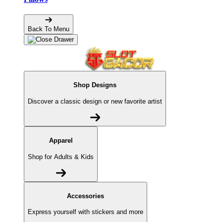
Back To Menu
Shop Designs
Discover a classic design or new favorite artist
Apparel
Shop for Adults & Kids
Accessories
Express yourself with stickers and more