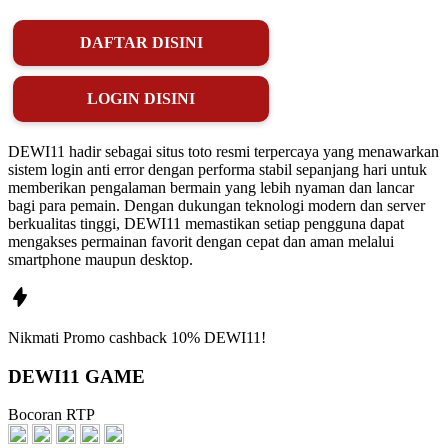
DAFTAR DISINI
LOGIN DISINI
DEWI11 hadir sebagai situs toto resmi terpercaya yang menawarkan
sistem login anti error dengan performa stabil sepanjang hari untuk
memberikan pengalaman bermain yang lebih nyaman dan lancar
bagi para pemain. Dengan dukungan teknologi modern dan server
berkualitas tinggi, DEWI11 memastikan setiap pengguna dapat
mengakses permainan favorit dengan cepat dan aman melalui
smartphone maupun desktop.
Nikmati
Promo
cashback 10%
DEWI11!
DEWI11 GAME
Bocoran RTP