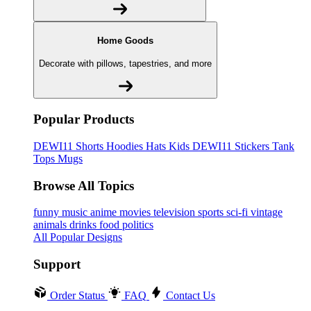
Home Goods
Decorate with pillows, tapestries, and more
Popular Products
DEWI11
Shorts
Hoodies
Hats
Kids DEWI11
Stickers
Tank
Tops
Mugs
Browse All Topics
funny
music
anime
movies
television
sports
sci-fi
vintage
animals
drinks
food
politics
All Popular Designs
Support
Order Status
FAQ
Contact Us