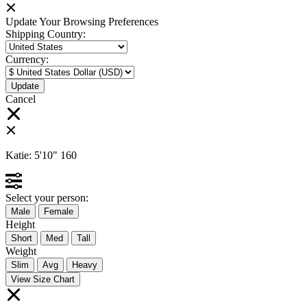
Update Your Browsing Preferences
Shipping Country:
Currency:
Cancel
Katie:
5'10"
160
Select your person:
Male
Female
Height
Short
Med
Tall
Weight
Slim
Avg
Heavy
View Size Chart