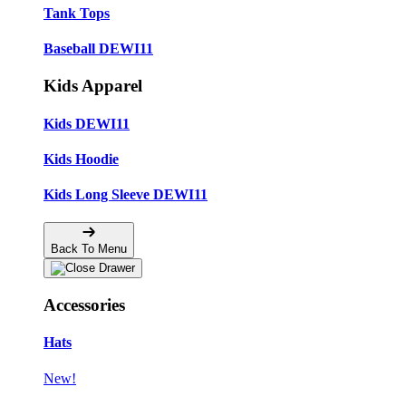
Tank Tops
Baseball DEWI11
Kids Apparel
Kids DEWI11
Kids Hoodie
Kids Long Sleeve DEWI11
Back To Menu
Accessories
Hats
New!