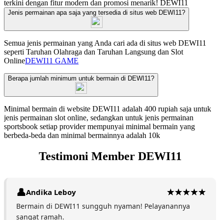
terkini dengan fitur modern dan promosi menarik!
DEWI11
Jenis permainan apa saja yang tersedia di situs web DEWI11?
Semua jenis permainan yang Anda cari ada di situs web DEWI11
seperti Taruhan Olahraga dan Taruhan Langsung dan Slot
Online
DEWI11 GAME
Berapa jumlah minimum untuk bermain di DEWI11?
Minimal bermain di website DEWI11 adalah 400 rupiah saja untuk
jenis permainan slot online, sedangkan untuk jenis permainan
sportsbook setiap provider mempunyai minimal bermain yang
berbeda-beda dan minimal bermainnya adalah 10k
Testimoni Member DEWI11
Andika Leboy
Bermain di DEWI11 sungguh nyaman! Pelayanannya
sangat ramah.