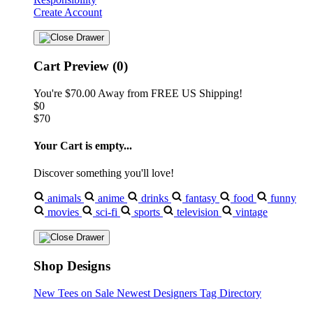
Create Account
Cart Preview (0)
You're
$70.00
Away from
FREE US Shipping!
$0
$70
Your Cart is empty...
Discover something you'll love!
animals
anime
drinks
fantasy
food
funny
movies
sci-fi
sports
television
vintage
Shop Designs
New Tees on Sale
Newest Designers
Tag Directory