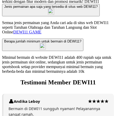
terkini dengan fitur modern dan promosi menarik!
DEWI11
Jenis permainan apa saja yang tersedia di situs web DEWI11?
Semua jenis permainan yang Anda cari ada di situs web DEWI11
seperti Taruhan Olahraga dan Taruhan Langsung dan Slot
Online
DEWI11 GAME
Berapa jumlah minimum untuk bermain di DEWI11?
Minimal bermain di website DEWI11 adalah 400 rupiah saja untuk
jenis permainan slot online, sedangkan untuk jenis permainan
sportsbook setiap provider mempunyai minimal bermain yang
berbeda-beda dan minimal bermainnya adalah 10k
Testimoni Member DEWI11
Andika Leboy
Bermain di DEWI11 sungguh nyaman! Pelayanannya
sangat ramah.