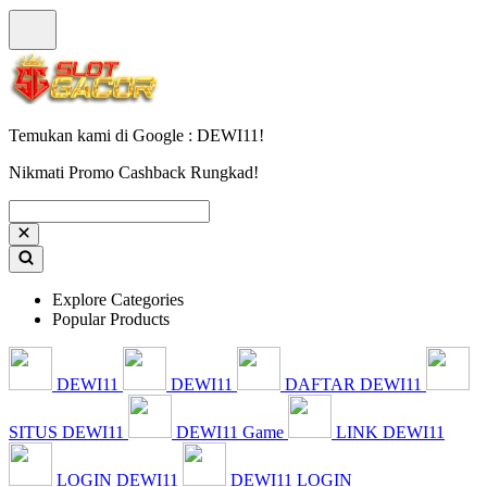
Supported by
slot
Temukan kami di Google : DEWI11!
Nikmati Promo Cashback Rungkad!
Explore Categories
Popular Products
DEWI11
DEWI11
DAFTAR DEWI11
SITUS DEWI11
DEWI11 Game
LINK DEWI11
LOGIN DEWI11
DEWI11 LOGIN