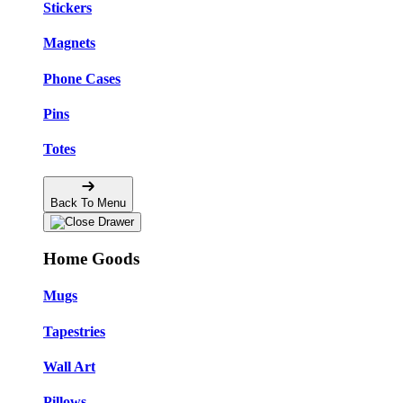
Stickers
Magnets
Phone Cases
Pins
Totes
Back To Menu
Home Goods
Mugs
Tapestries
Wall Art
Pillows