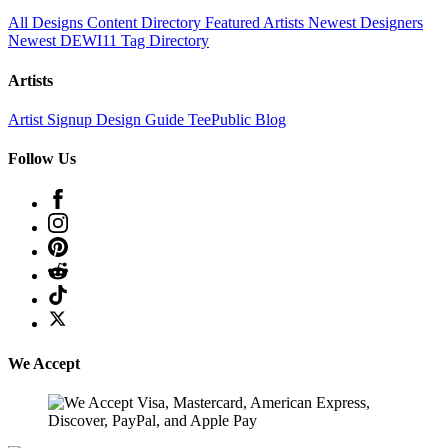
All Designs
Content Directory
Featured Artists
Newest Designers
Newest DEWI11
Tag Directory
Artists
Artist Signup
Design Guide
TeePublic Blog
Follow Us
We Accept