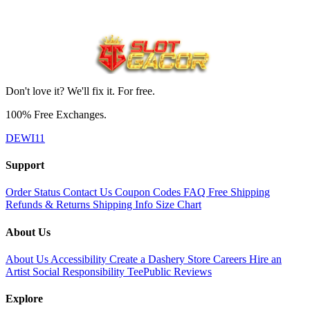
Don't love it? We'll fix it. For free.
100% Free Exchanges.
DEWI11
Support
Order Status
Contact Us
Coupon Codes
FAQ
Free Shipping
Refunds & Returns
Shipping Info
Size Chart
About Us
About Us
Accessibility
Create a Dashery Store
Careers
Hire an
Artist
Social Responsibility
TeePublic Reviews
Explore