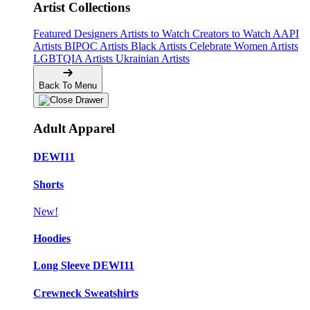
Artist Collections
Featured Designers
Artists to Watch
Creators to Watch
AAPI
Artists
BIPOC Artists
Black Artists
Celebrate Women Artists
LGBTQIA Artists
Ukrainian Artists
Back To Menu
Adult Apparel
DEWI11
Shorts
New!
Hoodies
Long Sleeve DEWI11
Crewneck Sweatshirts