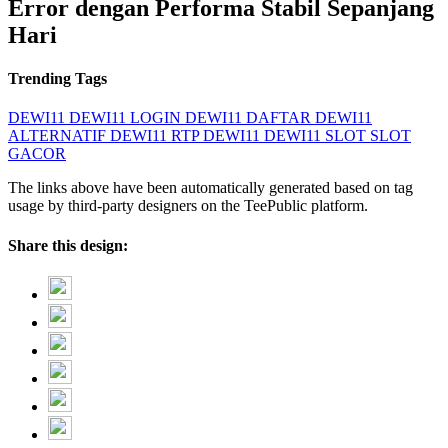
Error dengan Performa Stabil Sepanjang
Hari
Trending Tags
DEWI11
DEWI11
LOGIN DEWI11
DAFTAR DEWI11
ALTERNATIF DEWI11
RTP DEWI11
DEWI11 SLOT
SLOT
GACOR
The links above have been automatically generated based on tag
usage by third-party designers on the TeePublic platform.
Share this design: