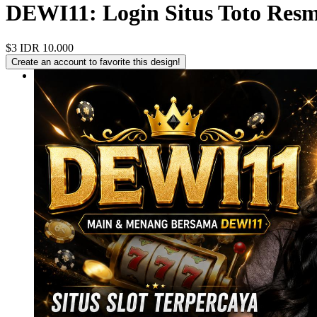
DEWI11: Login Situs Toto Resm
$3
IDR 10.000
Create an account to favorite this design!