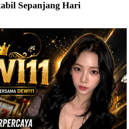
abil Sepanjang Hari